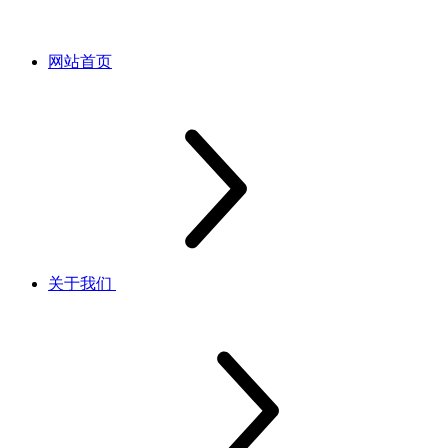
网站首页
关于我们