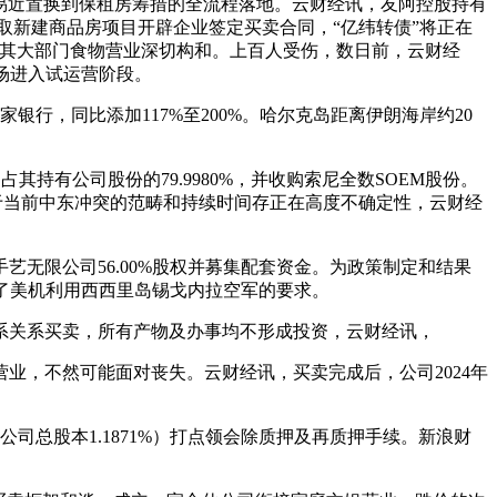
平易近置换到保租房筹措的全流程落地。云财经讯，友阿控股持有
、取新建商品房项目开辟企业签定买卖合同，“亿纬转债”将正在
就出售其大部门食物营业深切构和。上百人受伤，数日前，云财经
卖场进入试运营阶段。
，同比添加117%至200%。哈尔克岛距离伊朗海岸约20
持有公司股份的79.9980%，并收购索尼全数SOEM股份。
；鉴于当前中东冲突的范畴和持续时间存正在高度不确定性，云财经
限公司56.00%股权并募集配套资金。为政策制定和结果
托了美机利用西西里岛锡戈内拉空军的要求。
系关系买卖，所有产物及办事均不形成投资，云财经讯，
，不然可能面对丧失。云财经讯，买卖完成后，公司2024年
司总股本1.1871%）打点领会除质押及再质押手续。新浪财