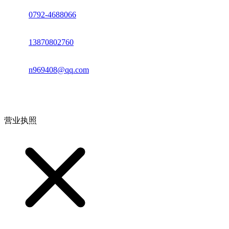
座机：
0792-4688066
电话：
13870802760
邮箱：
n969408@qq.com
地址：江西省德安县高新技术产业园(宝塔工业园)高新路93号
营业执照