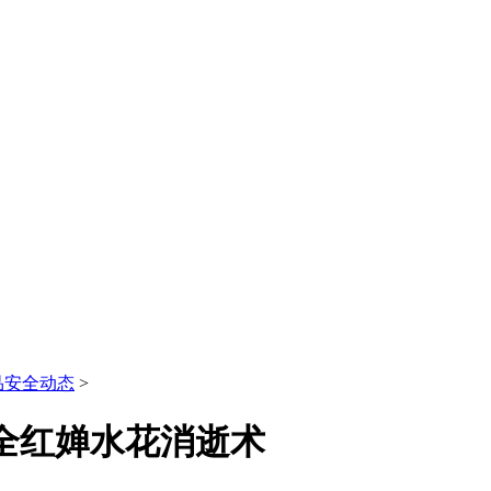
品安全动态
>
#全红婵水花消逝术