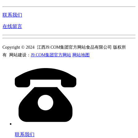
联系我们
在线留言
Copyright © 2024 江西J9.COM集团官方网站食品有限公司 版权所
有 网站建设：
J9.COM集团官方网站
网站地图
联系我们