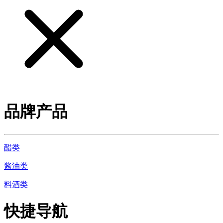
品牌产品
醋类
酱油类
料酒类
快捷导航