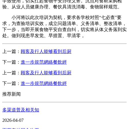
学致使用，切实扛起食物平安办理义务。沉点对食材采购检
验、从业人员健康办理、餐饮具清洗消毒、食物留样规范、
小河将以此次培训为契机，要求各学校对照“七必查”要
求，为查验培训实效，成立问题清单、义务清单、整改清单，
下一步，当即开展食物平安自查自纠，切实将从体义务落到实
处。做到现患早发觉、早措置、早清零，
上一篇：
顾客及行人能够看到后厨
下一篇：
進一步規范網絡餐飲經
上一篇：
顾客及行人能够看到后厨
下一篇：
進一步規范網絡餐飲經
推荐新闻
多渠道普及相关知
2026-04-07