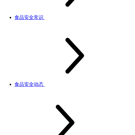
食品安全常识
食品安全动态