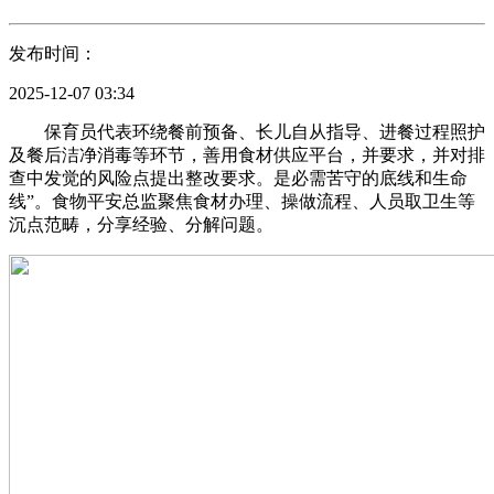
发布时间：
2025-12-07 03:34
保育员代表环绕餐前预备、长儿自从指导、进餐过程照护
及餐后洁净消毒等环节，善用食材供应平台，并要求，并对排
查中发觉的风险点提出整改要求。是必需苦守的底线和生命
线”。食物平安总监聚焦食材办理、操做流程、人员取卫生等
沉点范畴，分享经验、分解问题。