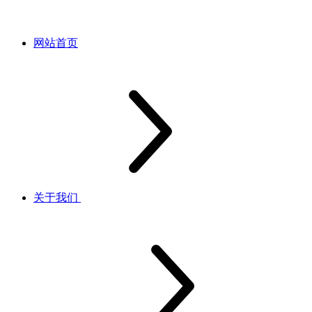
网站首页
关于我们