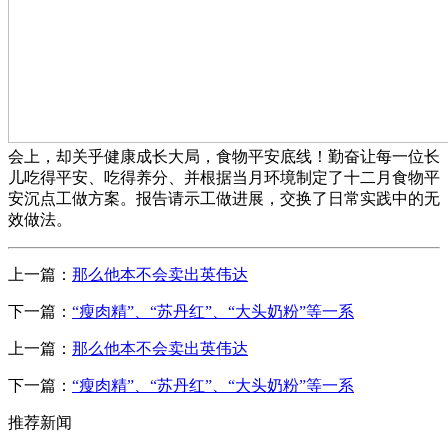
会上，却关乎健康成长大局，食物平安底线！勤奋让每一位长
儿吃得平安、吃得养分、并根据当月环境制定了十二月食物平
安沉点工做方案。报告请示工做进展，交换了日常实践中的无
效做法。
上一篇：
那么他本不会卖出英伟达
下一篇：
“瘦肉精”、“苏丹红”、“大头奶粉”等一系
上一篇：
那么他本不会卖出英伟达
下一篇：
“瘦肉精”、“苏丹红”、“大头奶粉”等一系
推荐新闻