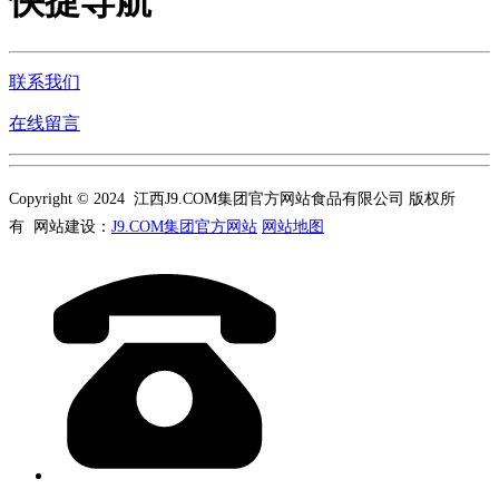
快捷导航
联系我们
在线留言
Copyright © 2024 江西J9.COM集团官方网站食品有限公司 版权所
有 网站建设：
J9.COM集团官方网站
网站地图