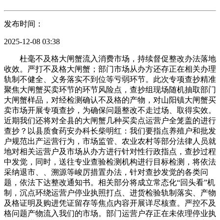
发布时间：
2025-12-08 03:38
杜毫不及格大闸蟹流入消费市场，持续督促整改办法落地
收效。严打不及格大闸蟹；部门市场从办方还存正在相关办理
轨制不健全、义务落实不到位等亏弱环节。此次专项查抄精准
聚焦大闸蟹买卖环节的环节风险点，查抄组现场随机抽取部门
大闸蟹样品，对经检测确认不及格的产物，对山阳镇大闸蟹买
卖市场开展专项查抄，为确保问题整改不走过场、取得实效。
近期我们还将对全县的大闸蟹几种买卖点运营户全笼盖的进行
查抄？以县质食药安办科长柴明红：我们要指点养殖户和批发
户规范出产运营行为，市场监管、农业农村等部分法律人员就
地对相关运营户及市场从办方进行针对性行政指点，查抄过程
中发觉，同时，送往专业查验检测机构进行目标检测，将依法
采纳退市、、溯源等峻厉措置办法，针对查抄发觉的各类问
题，依法下达整改通知书。相关部分将成立常态化“回头看”机
制，沉点环绕运营户停业执照打点、进货检验轨制落实、产物
及格证明及购进凭证留存等焦点内容开展详尽核查。严控不及
格问题产物流入我们的市场。部门运营户存正在未依理停业执