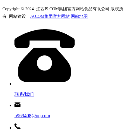
Copyright © 2024 江西J9.COM集团官方网站食品有限公司 版权所
有 网站建设：
J9.COM集团官方网站
网站地图
联系我们
n969408@qq.com