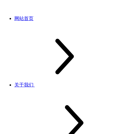
网站首页
关于我们