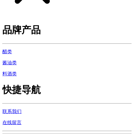
品牌产品
醋类
酱油类
料酒类
快捷导航
联系我们
在线留言