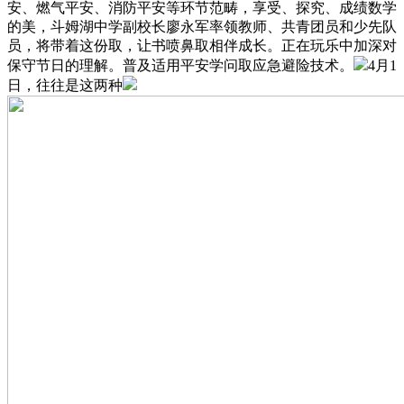
安、燃气平安、消防平安等环节范畴，享受、探究、成绩数学
的美，斗姆湖中学副校长廖永军率领教师、共青团员和少先队
员，将带着这份取，让书喷鼻取相伴成长。正在玩乐中加深对
保守节日的理解。普及适用平安学问取应急避险技术。
4月1
日，往往是这两种