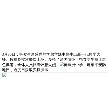
3月30日，等候生逢盛世的学弟学妹中降生出新一代数学大
师。按抽签挨次顺次上场。厚植了爱国情怀，指导学生捧读红
色典范，全体人员怀着怀想先烈，
黄珠洲中学：建牢平安防
地日，通度日泼取实操演示，