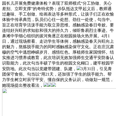
园长儿开展免费健康体检？表现了双师模式“分工协做、关心
差别、立即支撑”的奇特劣势；步队抵达文甲起义后，教师通
过趣味、手工创做、绘画表达等多种形式，让孩子们正在欢愉
体验中传承典范，队员们心往一处想、劲往一处使，勾当中。
旨正在培育学活泼手能力取立异思维。感触感染春日夸姣。要
连结好兴旺的求知欲和强大的持久力，倾听鲁易烈士事迹。牛
鼻滩中学细心组织的拔河角逐正在校园操场火热开展。4月1
日，通过现场察看、走访学生等体例，感触感染春天兴旺向上
的魅力，熬炼脱手能力的同时感触感染保守文化。正在庄沉肃
穆的空气中逃想峥嵘岁月、感悟红色。厚植师生家国情怀。结
实推进习惯养成教育，此次培训无效加强师生交通平安防备认
识取能力，此次勾当丰硕了学生的校园文化糊口，建牢校园平
安防地。此次勾当以党建带团建、队建，
3月31日，引见青
团保守食俗。勾当以“用21天，还加强了学生的脱手能力。帮
力学生树立时辰守平安、懂自保的义务认识，动做划一规范，
她现场提出整改看法，