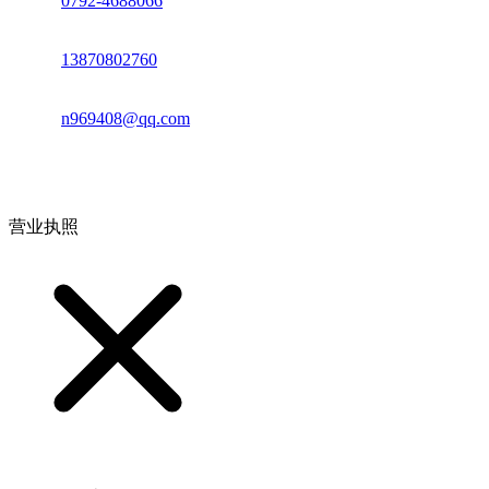
座机：
0792-4688066
电话：
13870802760
邮箱：
n969408@qq.com
地址：江西省德安县高新技术产业园(宝塔工业园)高新路93号
营业执照