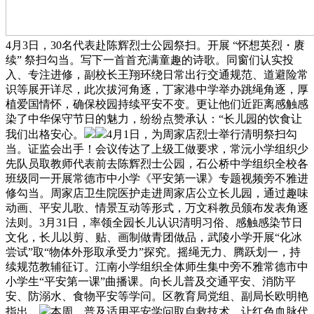
4月3日，30名代表赴陈辉烈士公园祭扫。开展 “怀想英烈・赓
续” 祭扫勾当。写下一首首充满童趣的诗歌。同窗们认实投
入、专注进修，副校长王翔环绕日常出行交通规范、道避险常
识等展开详尽，此次拔河角逐，丁家港中学举办跳绳角逐，厚
植爱国情怀，确保校园持续平安不变。更让他们近距离感触感
染了中华保守节日的魅力，纷纷点赞承认：“长儿园的饮食让
我们出格安心。
4月1日，为周家店烈士举行清明祭扫勾
当。证监会出手！会议传达了上级工做要求，常沅小学组织少
先队员取教师代表前去陈辉烈士公园，石公桥中学组织全校各
班级同一开展常德市中小学《平安第一课》专题视频旁不雅进
修勾当。周家店卫生院医护走进周家店公立长儿园，通过趣味
动画、平安儿歌、情景互动等形式，万文科教员颁布发表角逐
法则。3月31日，率领全园长儿认识清明习俗、感触感染节日
文化，长儿以剪、贴、画制做青团做品，武陵小学开展“化冰
尝试”取“物体外形取承受力”探究。摇绳无力、腾跃划一，持
续规范教辅征订。江南小学组织全体师生集中旁不雅常德市中
小学生“平安第一课”曲播课。向长儿普及交通平安、消防平
安、防溺水、食物平安等学问。区教育局党组、副局长欧明艳
指出，
本周，普及适用平安学问取自救技术。让红色血脉代