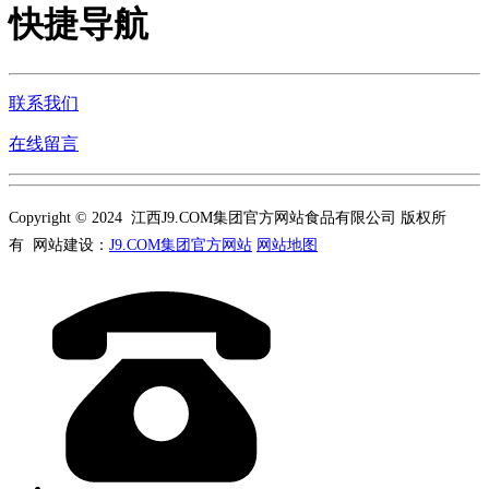
快捷导航
联系我们
在线留言
Copyright © 2024 江西J9.COM集团官方网站食品有限公司 版权所
有 网站建设：
J9.COM集团官方网站
网站地图