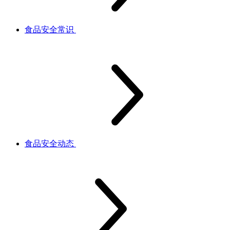
食品安全常识
食品安全动态