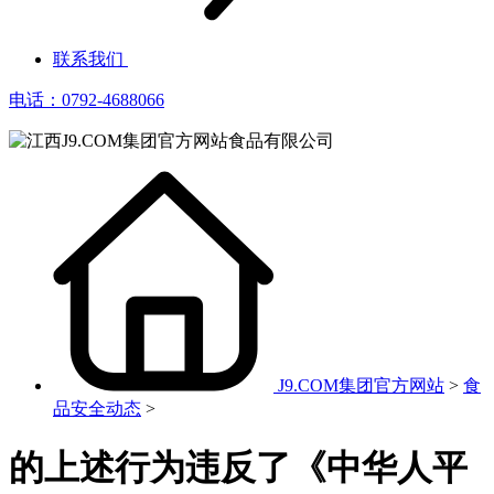
联系我们
电话：0792-4688066
J9.COM集团官方网站
>
食
品安全动态
>
的上述行为违反了《中华人平