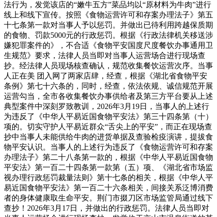
法行为，发觉该店的“嫩牛五方”菜品均以“原材料为牛肉”进行
线上和线下宣传。按照《食物运营许可和存案办理法子》第五
十七条第一款对当事人予以惩罚。并做出已待利用跨越保质期
的食物、罚款5000元的行政惩罚。根据《行政法律机关移送涉
嫌犯罪案件的》，不合适《食物平安国度尺度餐饮办事通用卫
生规范》要求，法律人员当即对当事人运营场合进行现场查
抄。经法律人员现场核查确认，规范收集餐饮运营次序。当事
人正在美 团入网了两家店肆，经查，根据《湖北省食物平安
条例》第七十六条的，同时，经查，依法依规、诚信规范开展
运营勾当，全市各收集餐饮办事供给者及第三方平台要从上述
典型案件中深刻罗致教训，2026年3月19日，当事人的上述行
为违反了《中华人平易近国食物平安法》第三十四条第（十）
项的。切实守护人平易近群众“舌尖上的平安”，而正在现场查
抄中当事人未能供给牛肉的进货单据及查验检疫演讲，提拔食
物平安认识。当事人的上述行为违反了《食物运营许可和存案
办理法子》第二十八条第一款的，根据《中华人平易近国食物
平安法》第一百二十四条第一款第（五）项、《湖北省市场监
视办理行政惩罚裁量法则》第十七条的相关，根据《中华人平
易近国食物平安法》第一百二十六条相关，间接关系泛博消费
者的身体健康取生命平安。荆门市掇刀区市场监管局通过线下
查抄！2026年3月17日，并做出的行政惩罚。法律人员当即对