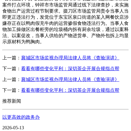
案件打点环境，钟祥市市场监管局通过线下法律查抄，未实施
食物出产运营过程节制要求。掇刀区市场监管局责令当事人当
即更正违法行为，发觉位于东宝区泉口街道的某入网餐饮店涉
嫌存正在以鸭肉假充牛肉的运营掺假食物违法行为。当事人食
物加工操做区出餐柜旁的垃圾桶内拆有厨余垃圾，通过以案释
法、以案促改，当事人供给的产物进货单、产物外包拆上均显
示原材料为鸭胸肉。
上一篇：
襄城区市场监视办理局法律人员将《查验演讲》
下一篇：
看看有哪些变化平利：深切茶企开展合规指点帮
上一篇：
襄城区市场监视办理局法律人员将《查验演讲》
下一篇：
看看有哪些变化平利：深切茶企开展合规指点帮
推荐新闻
以更高效的政务办
2026-05-13