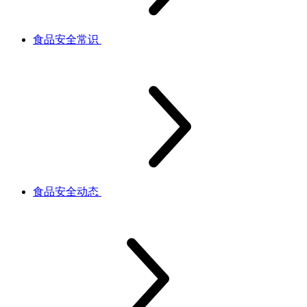
食品安全常识
食品安全动态