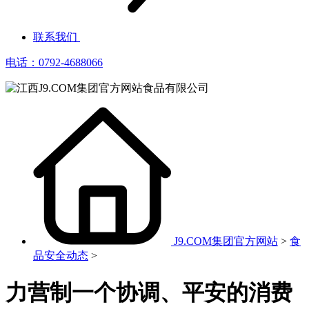
联系我们
电话：0792-4688066
J9.COM集团官方网站
>
食
品安全动态
>
力营制一个协调、平安的消费