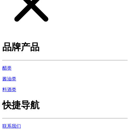
品牌产品
醋类
酱油类
料酒类
快捷导航
联系我们