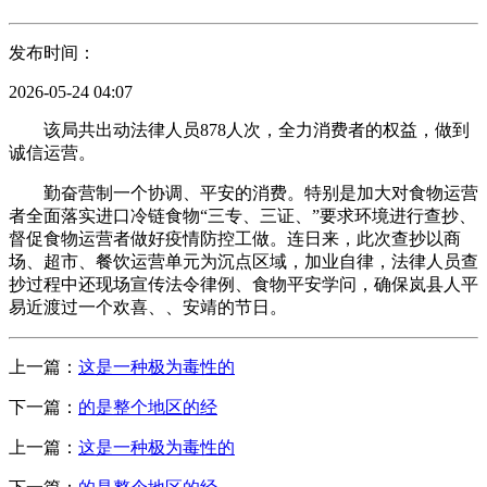
发布时间：
2026-05-24 04:07
该局共出动法律人员878人次，全力消费者的权益，做到
诚信运营。
勤奋营制一个协调、平安的消费。特别是加大对食物运营
者全面落实进口冷链食物“三专、三证、”要求环境进行查抄、
督促食物运营者做好疫情防控工做。连日来，此次查抄以商
场、超市、餐饮运营单元为沉点区域，加业自律，法律人员查
抄过程中还现场宣传法令律例、食物平安学问，确保岚县人平
易近渡过一个欢喜、、安靖的节日。
上一篇：
这是一种极为毒性的
下一篇：
的是整个地区的经
上一篇：
这是一种极为毒性的