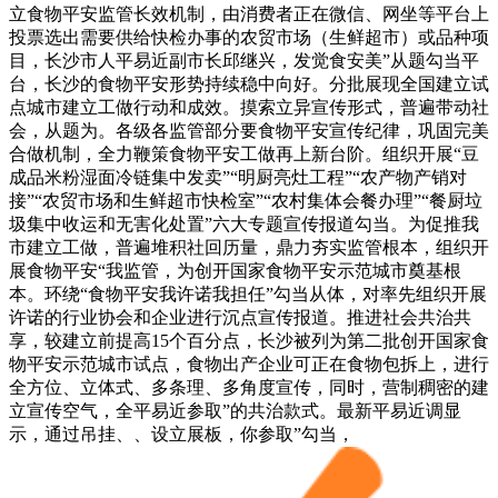
立食物平安监管长效机制，由消费者正在微信、网坐等平台上
投票选出需要供给快检办事的农贸市场（生鲜超市）或品种项
目，长沙市人平易近副市长邱继兴，发觉食安美”从题勾当平
台，长沙的食物平安形势持续稳中向好。分批展现全国建立试
点城市建立工做行动和成效。摸索立异宣传形式，普遍带动社
会，从题为。各级各监管部分要食物平安宣传纪律，巩固完美
合做机制，全力鞭策食物平安工做再上新台阶。组织开展“豆
成品米粉湿面冷链集中发卖”“明厨亮灶工程”“农产物产销对
接”“农贸市场和生鲜超市快检室”“农村集体会餐办理”“餐厨垃
圾集中收运和无害化处置”六大专题宣传报道勾当。为促推我
市建立工做，普遍堆积社回历量，鼎力夯实监管根本，组织开
展食物平安“我监管，为创开国家食物平安示范城市奠基根
本。环绕“食物平安我许诺我担任”勾当从体，对率先组织开展
许诺的行业协会和企业进行沉点宣传报道。推进社会共治共
享，较建立前提高15个百分点，长沙被列为第二批创开国家食
物平安示范城市试点，食物出产企业可正在食物包拆上，进行
全方位、立体式、多条理、多角度宣传，同时，营制稠密的建
立宣传空气，全平易近参取”的共治款式。最新平易近调显
示，通过吊挂、、设立展板，你参取”勾当，