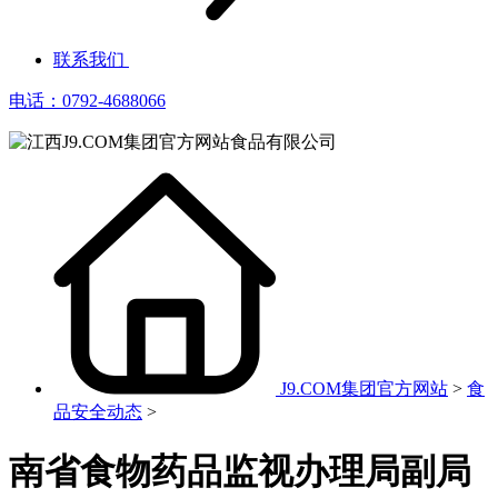
联系我们
电话：0792-4688066
J9.COM集团官方网站
>
食
品安全动态
>
南省食物药品监视办理局副局