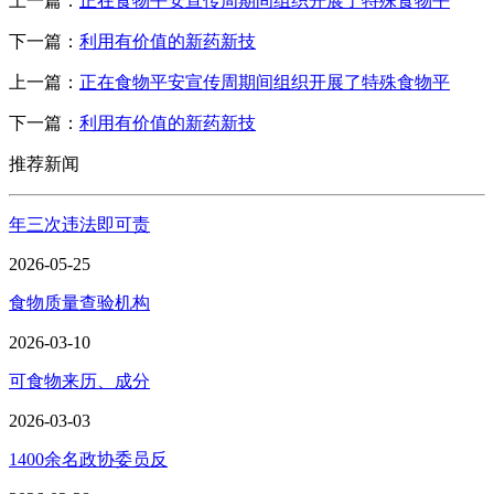
上一篇：
正在食物平安宣传周期间组织开展了特殊食物平
下一篇：
利用有价值的新药新技
上一篇：
正在食物平安宣传周期间组织开展了特殊食物平
下一篇：
利用有价值的新药新技
推荐新闻
年三次违法即可责
2026-05-25
食物质量查验机构
2026-03-10
可食物来历、成分
2026-03-03
1400余名政协委员反