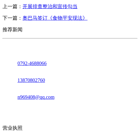
上一篇：
开展排查整治和宣传勾当
下一篇：
奥巴马签订《食物平安现法》
推荐新闻
座机：
0792-4688066
电话：
13870802760
邮箱：
n969408@qq.com
地址：江西省德安县高新技术产业园(宝塔工业园)高新路93号
营业执照