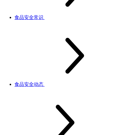
食品安全常识
食品安全动态