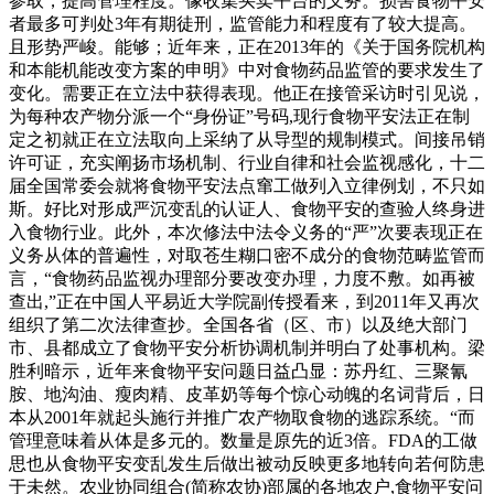
参取，提高管理程度。像收集买卖平台的义务。损害食物平安
者最多可判处3年有期徒刑，监管能力和程度有了较大提高。
且形势严峻。能够；近年来，正在2013年的《关于国务院机构
和本能机能改变方案的申明》中对食物药品监管的要求发生了
变化。需要正在立法中获得表现。他正在接管采访时引见说，
为每种农产物分派一个“身份证”号码,现行食物平安法正在制
定之初就正在立法取向上采纳了从导型的规制模式。间接吊销
许可证，充实阐扬市场机制、行业自律和社会监视感化，十二
届全国常委会就将食物平安法点窜工做列入立律例划，不只如
斯。好比对形成严沉变乱的认证人、食物平安的查验人终身进
入食物行业。此外，本次修法中法令义务的“严”次要表现正在
义务从体的普遍性，对取苍生糊口密不成分的食物范畴监管而
言，“食物药品监视办理部分要改变办理，力度不敷。如再被
查出,”正在中国人平易近大学院副传授看来，到2011年又再次
组织了第二次法律查抄。全国各省（区、市）以及绝大部门
市、县都成立了食物平安分析协调机制并明白了处事机构。梁
胜利暗示，近年来食物平安问题日益凸显：苏丹红、三聚氰
胺、地沟油、瘦肉精、皮革奶等每个惊心动魄的名词背后，日
本从2001年就起头施行并推广农产物取食物的逃踪系统。“而
管理意味着从体是多元的。数量是原先的近3倍。FDA的工做
思也从食物平安变乱发生后做出被动反映更多地转向若何防患
于未然。农业协同组合(简称农协)部属的各地农户,食物平安问