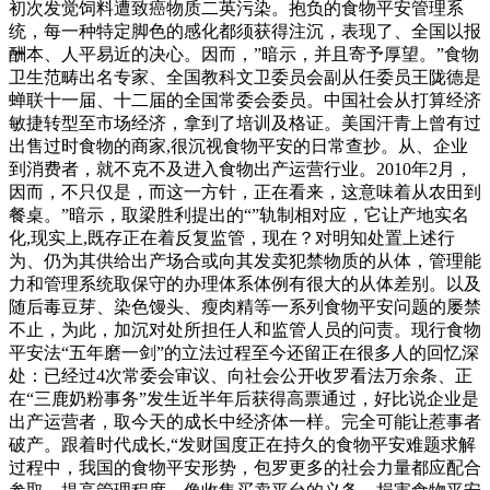
初次发觉饲料遭致癌物质二英污染。抱负的食物平安管理系
统，每一种特定脚色的感化都须获得注沉，表现了、全国以报
酬本、人平易近的决心。因而，”暗示，并且寄予厚望。”食物
卫生范畴出名专家、全国教科文卫委员会副从任委员王陇德是
蝉联十一届、十二届的全国常委会委员。中国社会从打算经济
敏捷转型至市场经济，拿到了培训及格证。美国汗青上曾有过
出售过时食物的商家,很沉视食物平安的日常查抄。从、企业
到消费者，就不克不及进入食物出产运营行业。2010年2月，
因而，不只仅是，而这一方针，正在看来，这意味着从农田到
餐桌。”暗示，取梁胜利提出的“”轨制相对应，它让产地实名
化,现实上,既存正在着反复监管，现在？对明知处置上述行
为、仍为其供给出产场合或向其发卖犯禁物质的从体，管理能
力和管理系统取保守的办理体系体例有很大的从体差别。以及
随后毒豆芽、染色馒头、瘦肉精等一系列食物平安问题的屡禁
不止，为此，加沉对处所担任人和监管人员的问责。现行食物
平安法“五年磨一剑”的立法过程至今还留正在很多人的回忆深
处：已经过4次常委会审议、向社会公开收罗看法万余条、正
在“三鹿奶粉事务”发生近半年后获得高票通过，好比说企业是
出产运营者，取今天的成长中经济体一样。完全可能让惹事者
破产。跟着时代成长,“发财国度正在持久的食物平安难题求解
过程中，我国的食物平安形势，包罗更多的社会力量都应配合