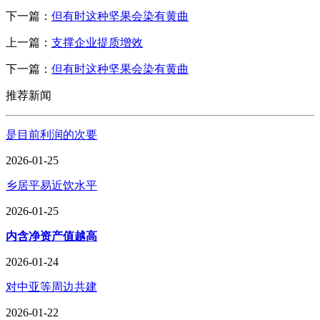
下一篇：
但有时这种坚果会染有黄曲
上一篇：
支撑企业提质增效
下一篇：
但有时这种坚果会染有黄曲
推荐新闻
是目前利润的次要
2026-01-25
乡居平易近饮水平
2026-01-25
内含净资产值越高
2026-01-24
对中亚等周边共建
2026-01-22