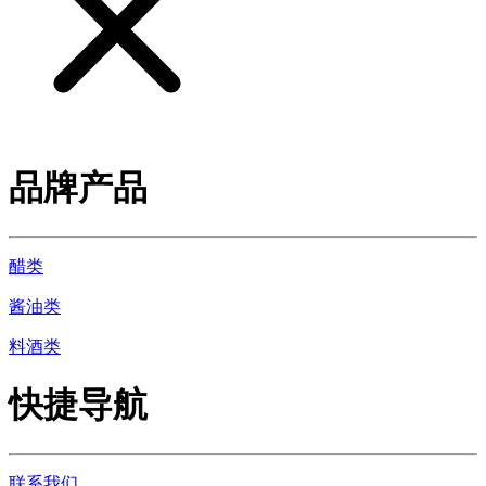
品牌产品
醋类
酱油类
料酒类
快捷导航
联系我们