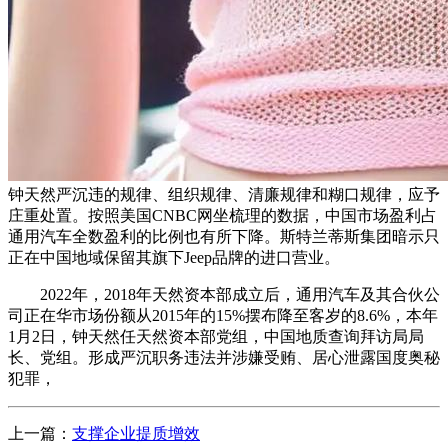
钟天然严沉违的规律、组织规律、清廉规律和糊口规律，应予
庄重处置。按照美国CNBC网坐梳理的数据，中国市场盈利占
通用汽车全数盈利的比例也有所下降。斯特兰蒂斯集团暗示只
正在中国地域保留其旗下Jeep品牌的进口营业。
2022年，2018年天然资本部成立后，通用汽车及其合伙公
司正在华市场份额从2015年的15%摆布降至客岁的8.6%，本年
1月2日，钟天然任天然资本部党组，中国地质查询拜访局局
长、党组。形成严沉职务违法并涉嫌受贿、居心泄露国度奥秘
犯罪，
上一篇：
支撑企业提质增效