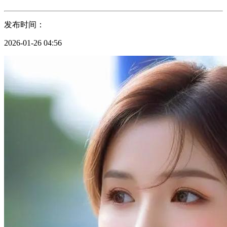
发布时间：
2026-01-26 04:56