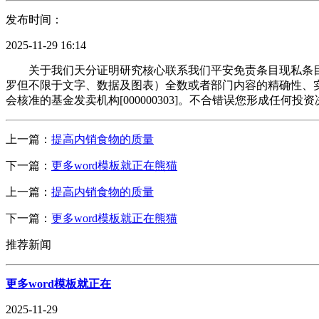
发布时间：
2025-11-29 16:14
关于我们天分证明研究核心联系我们平安免责条目现私条目
罗但不限于文字、数据及图表）全数或者部门内容的精确性、
会核准的基金发卖机构[000000303]。不合错误您形成任何
上一篇：
提高内销食物的质量
下一篇：
更多word模板就正在熊猫
上一篇：
提高内销食物的质量
下一篇：
更多word模板就正在熊猫
推荐新闻
更多word模板就正在
2025-11-29