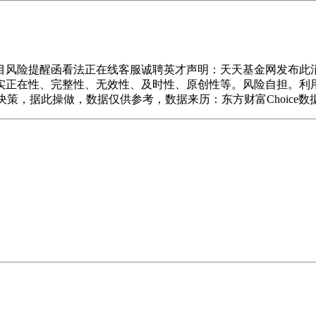
风险提醒函看法正在线客服诚聘英才声明：天天基金网发布此消
实正在性、完整性、无效性、及时性、原创性等。风险自担。利
投资决策，据此操做，数据仅供参考，数据来历：东方财富Choice数