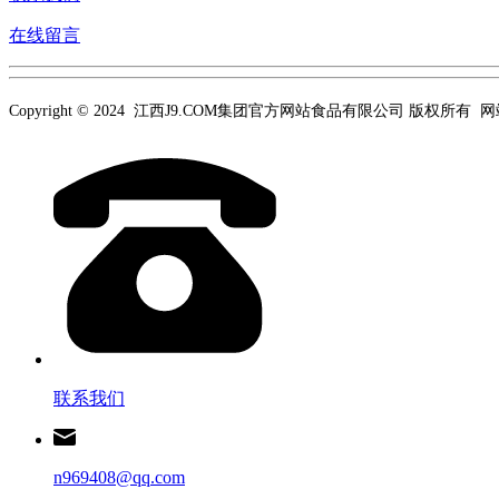
在线留言
Copyright © 2024 江西J9.COM集团官方网站食品有限公司 版权所有
联系我们
n969408@qq.com