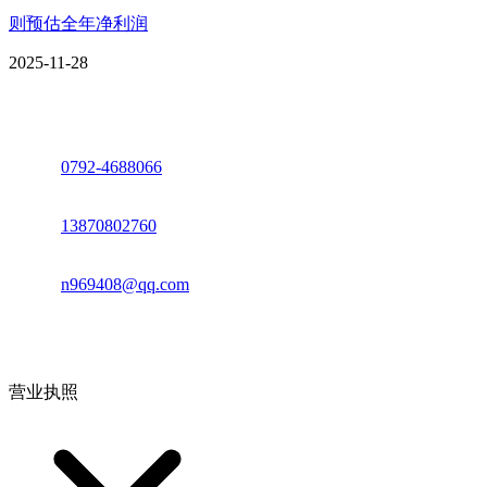
则预估全年净利润
2025-11-28
座机：
0792-4688066
电话：
13870802760
邮箱：
n969408@qq.com
地址：江西省德安县高新技术产业园(宝塔工业园)高新路93号
营业执照