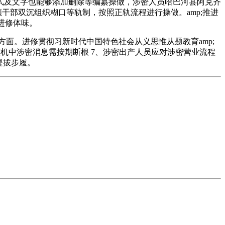
及文字也能够添加删除等编纂操做，涉密人员哈巴河县阿克齐
领干部双沉组织糊口等轨制，按照正轨流程进行操做。amp;推进
进修体味。
方面。进修贯彻习新时代中国特色社会从义思惟从题教育amp;
较机中涉密消息需按期断根 7、涉密出产人员应对涉密营业流程
提拔步履。