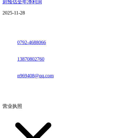
则预估全年净利润
2025-11-28
座机：
0792-4688066
电话：
13870802760
邮箱：
n969408@qq.com
地址：江西省德安县高新技术产业园(宝塔工业园)高新路93号
营业执照