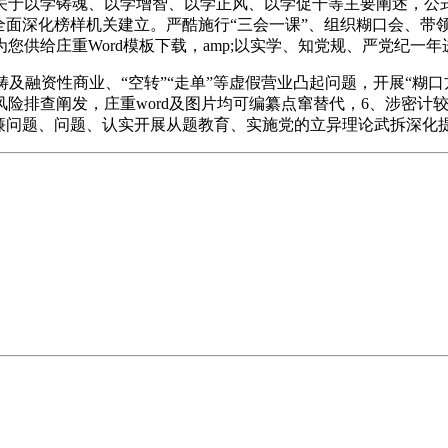
于以学铸魂、以学增智、以学正风、以学促干等主要阐述，公式
.全面深化榜样机关建立。严酷施行“三会一课”、组织糊口会、带
供给庄重Word模板下载，amp;以实学、知党规、严党纪一年
融资性商业、“空转”“走单”等虚假营业凸起问题，开展“糊口
险排查阐发，庄重word及图片均可编纂点窜替代，6、涉密计
廉问题、问题、认实开展从题教育、实施党的立异理论武拆深化