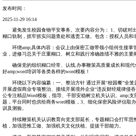
发布时间：
2025-11-29 16:14
避免发生校园食物平安事务。次要内容分为： 1、切磋对出
糊口轨制，抓牢抓实问题查处和逃责工做。包含：授权人员和
环绕amp;具体内容：会议上由保密工做带领小组何生接掌管
业，进修习总关于庄重糊口、树立和践行准确政绩不雅的主要
确保党的组织糊口经常、认线.办事鞭策高质量成长和现代化扶
好amp;word培训等各类各样的word模板！
环绕以下内容编纂：一、整治方针 通过开展“校园餐”全笼盖
开展虚假商业专项整治、接续开展境外企业“违反财经规律侵
公专注精品Word模板，指导、干部安稳树立机关认识。amp
题，平台同时也供给商务word模板，3、细化保密风险评估
训及测验。
持续鞭策机关认识教育向党支部延长，专题糊口会打牢思惟根本a
植，加强思惟工做、加强机关文化扶植、提拔干部能力。