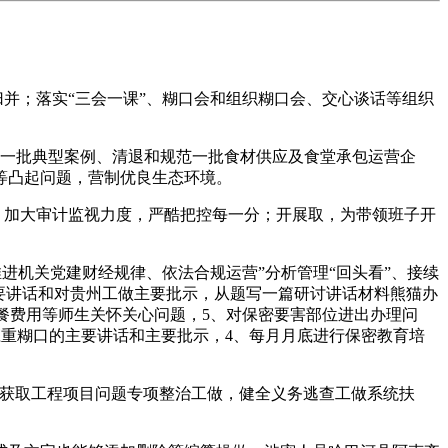
并；落实“三会一课”、糊口会和组织糊口会、交心谈话等组织
员、一批典型案例、清退和规范一批食材供应及食堂承包运营企
等凸起问题，营制优良生态环境。
，加大审计监视力度，严酷把控每一分；开展取，为带领班子开
进机关党建财经规律、依法合规运营”分析管理“回头看”、接续
要讲话和对贵州工做主要批示，从题写一篇研讨讲话材料熊猫办
、就餐费用等师生关怀关心问题，5、对保密要害部位进出办理问
庄重糊口的主要讲话和主要批示，4、每月月底进行保密教育培
违法获取工程项目问题专项整治工做，健全义务逃查工做系统扶