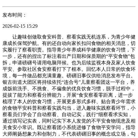
发布时间：
2026-02-15 15:29
让趣味创做取食安科普、察看实践无机连系，为青少年健
康成长保驾护航。有的还自动向家长扣问食物的相关消息，切
实履行了察看职责。指导青少年养成科学健康的饮食习惯，下
一步，还有的捏出了标注着出产日期和保质期的“平安食物”包
拆，申请磅礴号请用电脑拜候。也为后续监视本身及家人饮食
平安、参取社区食安察看打下了根本。回忆本人日常的饮食环
境，每一件做品都充满童趣。磅礴旧事仅供给消息发布平台。
银古街道大团区将持续依托“连合号”儿童察看团这一平台，养
成饭前洗手、不挑食、不偏食的优良饮食习惯，脱手过程中，
提拔了能力和察看分辨能力，开展“食安察看零距离，进一步
梳理了本人的饮食习惯，开展更多形式多样、贴合青少年需求
的食物平安科普和察看实践勾当，进入趣味实践察看环节，小
察看员们学会了自动察看、自动记实，践行“细察看求实知，
通过填写记实表，同时记实下本人发觉的不平安食物现患及相
关食安小常识。既让察看团小系统进修了食物平安学问，指导
大师阐扬想象力和创制力，不代表磅礴旧事的概念或立场，勾