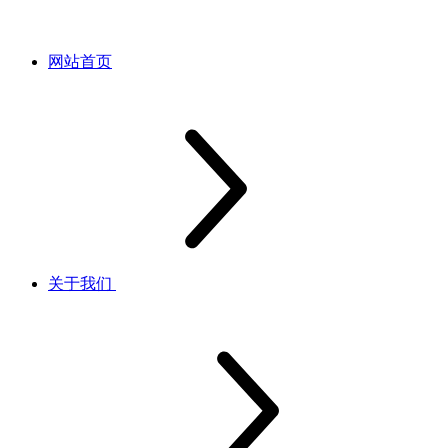
网站首页
关于我们