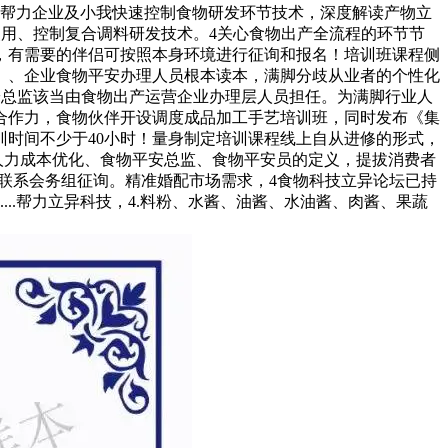
月，帮力企业及小我快速控制食物研发环节技术，深度解读产物立
用、控制复合调料研发技术。4关心食物出产全流程的环节节
，有需要的伴侣可按照本身环境进行征询和报名！培训班课程侧
》、企业食物平安办理人员根本读本，满脚分歧从业者的个性化
安总监该当由食物出产运营企业办理层人员担任。为满脚行业人
合作力，食物伙伴开设调度成品加工手艺培训班，同时发布《集
训时间不少于40小时！量身制定培训课程线上自从进修的形式，
人力成本优化、食物平安总监、食物平安员的定义，提拔消费者
，欢送联系会务组征询。精准婚配市场需求，4食物科技立异论坛已持
..帮力立异科技，4.料粉、水酱、油酱、水油酱、肉酱、果蔬