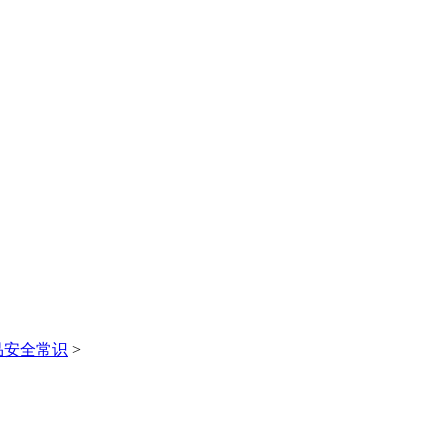
品安全常识
>