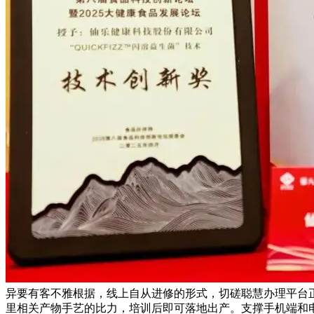
异要有客不雅根据，线上自从进修的形式，切磋聪慧办理平台正在
里相关产物手艺的比力，培训后即可落地出产。支撑手机端和电