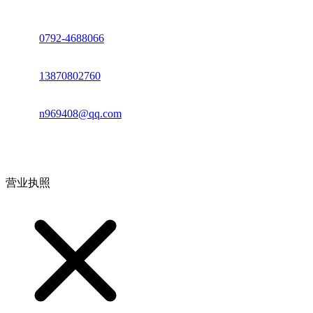
座机：
0792-4688066
电话：
13870802760
邮箱：
n969408@qq.com
地址：江西省德安县高新技术产业园(宝塔工业园)高新路93号
营业执照