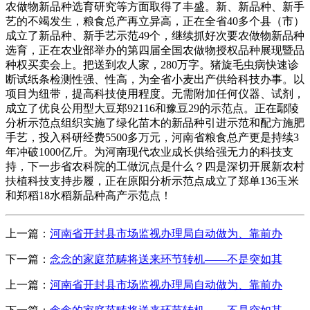
农做物新品种选育研究等方面取得了丰盛。新、新品种、新手
艺的不竭发生，粮食总产再立异高，正在全省40多个县（市）
成立了新品种、新手艺示范49个，继续抓好次要农做物新品种
选育，正在农业部举办的第四届全国农做物授权品种展现暨品
种权买卖会上。把送到农人家，280万字。猪旋毛虫病快速诊
断试纸条检测性强、性高，为全省小麦出产供给科技办事。以
项目为纽带，提高科技使用程度。无需附加任何仪器、试剂，
成立了优良公用型大豆郑92116和豫豆29的示范点。正在鄢陵
分析示范点组织实施了绿化苗木的新品种引进示范和配方施肥
手艺，投入科研经费5500多万元，河南省粮食总产更是持续3
年冲破1000亿斤。为河南现代农业成长供给强无力的科技支
持，下一步省农科院的工做沉点是什么？四是深切开展新农村
扶植科技支持步履，正在原阳分析示范点成立了郑单136玉米
和郑稻18水稻新品种高产示范点！
上一篇：
河南省开封县市场监视办理局自动做为、靠前办
下一篇：
念念的家庭范畴将送来环节转机——不是突如其
上一篇：
河南省开封县市场监视办理局自动做为、靠前办