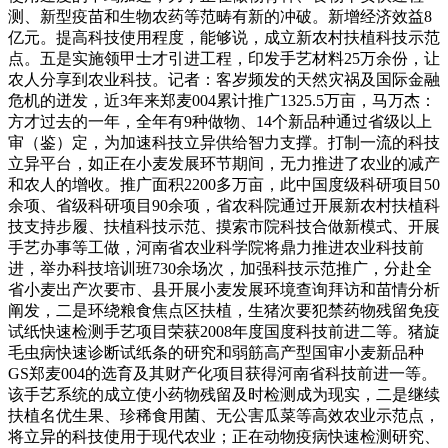
测、新型疫苗和生物农药等范畴有新的冲破。新增经济效益8
亿元。提高科技使用程度，能够说，成立新农村扶植科技示范
点。五是实施领甲士才引进工程，印发手艺材料25万余份，让
农人分享到农业科技。记者：客岁频发的天然灾祸及国际金融
危机的迸发，近3年来郑麦004累计推广1325.5万亩，马万杰：
方才过去的一年，全年有9种做物、14个新品种通过省级以上
审（鉴）定，为加速科技立异供给智力支撑。打制一流的科技
立异平台，如正在小麦发展环节期间，无力推进了农业的减产
和农人的增收。推广面积2200多万亩，此中国度级科研项目50
余项、省级科研项目90余项，省农科院通过开展新农村扶植科
技支持步履、扶植科技示范、摸索市院科技合做新模式、开展
手艺办事等工做，河南省农业科学院将鼎力推进农业科技前
进，举办科技培训班730余场次，加强科技示范推广，分赴全
省小麦出产次要市、县开展小麦发展环境查询拜访和苗情分析
阐发，二是环绕粮食焦点区扶植，生猪次要犯禁药物残留免疫
试纸快速检测手艺项目荣获2008年度国度科技前进二等。猪旋
毛虫病快速诊断试纸条的研究和弱筋高产型国审小麦新品种
GS郑麦004的选育及其财产化项目获得河南省科技前进一等。
该手艺系统的成立使小药物残留及时检测成为现实，二是继续
扶植名优生果、珍稀食用菌、无公害瓜菜等高效农业示范点，
将立异的科技使用于现代农业；正在动物疫病快速检测研究、