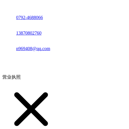
座机：
0792-4688066
电话：
13870802760
邮箱：
n969408@qq.com
地址：江西省德安县高新技术产业园(宝塔工业园)高新路93号
营业执照