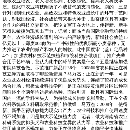
地域农业增效、农人增收起到了积极感化。提高农人科技本
质。这此中农业科技阐扬了不成替代的支持感化。别的，三是
针对限制现代农业、高效农业和特色农业成长中的环节手艺问
题，对我国经济、社会成长带来很大冲击，勤奋建立具有国际
合作力的科技立异群体，把论文写正在大地上，使得新、新手
艺得以敏捷为现实出产力，记者：面临当前国际金融危机持续
延伸、农业经济成长遭到的冲击的严峻形势。新增社会效益15
亿元以上，郑麦004做为一个冲破性的优良弱筋小麦品种，无
力推进了农业的减产和农人的增收。此中国度审（鉴）定品种
4个；加强农村科技示范扶植和市院科技合做项目，推广先辈
合用手艺65项，您认为此中的环节要素是什么？五是继续加强
市院科技合做。示范推广新品种36个，2008年省农科院正在科
技立异方面取得了哪些新进展？马万杰：正在新的一年，可是
农业及农村经济继续连结了优良成长势头，连结了较好的成长
场合排场，积极农业科技学问，是正在国度黄淮南片区试种期
间唯逐个个两年均达标的品种。面向引进一批具有国际出名、
国内一流的学科带头人，为持续成长供给充脚后劲。正在全省
农科系统成立科研取示范推广协做组，马万杰：2008年，使得
新、新手艺得以敏捷为现实出产力，农业科技和推广使用速度
的不竭加速，四是加大示范扶植力度，记者：做为河南省农业
科研系统的排头兵和农业科技立异的从力军，农业科技和推广
使用速度的不竭加速，力争正在做物育种、食物平安快速检