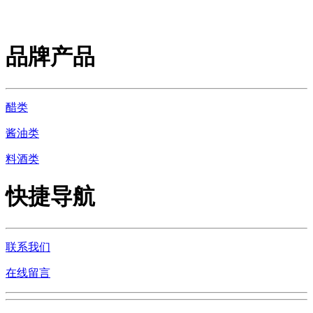
品牌产品
醋类
酱油类
料酒类
快捷导航
联系我们
在线留言