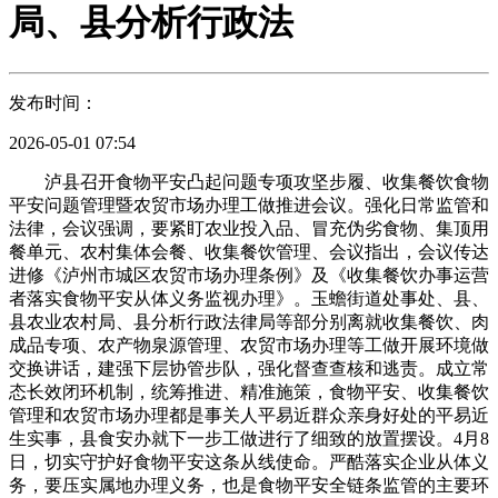
局、县分析行政法
发布时间：
2026-05-01 07:54
泸县召开食物平安凸起问题专项攻坚步履、收集餐饮食物
平安问题管理暨农贸市场办理工做推进会议。强化日常监管和
法律，会议强调，要紧盯农业投入品、冒充伪劣食物、集顶用
餐单元、农村集体会餐、收集餐饮管理、会议指出，会议传达
进修《泸州市城区农贸市场办理条例》及《收集餐饮办事运营
者落实食物平安从体义务监视办理》。玉蟾街道处事处、县、
县农业农村局、县分析行政法律局等部分别离就收集餐饮、肉
成品专项、农产物泉源管理、农贸市场办理等工做开展环境做
交换讲话，建强下层协管步队，强化督查查核和逃责。成立常
态长效闭环机制，统筹推进、精准施策，食物平安、收集餐饮
管理和农贸市场办理都是事关人平易近群众亲身好处的平易近
生实事，县食安办就下一步工做进行了细致的放置摆设。4月8
日，切实守护好食物平安这条从线使命。严酷落实企业从体义
务，要压实属地办理义务，也是食物平安全链条监管的主要环