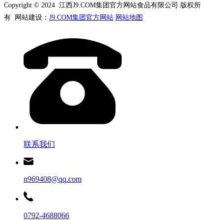
Copyright © 2024 江西J9.COM集团官方网站食品有限公司 版权所
有 网站建设：
J9.COM集团官方网站
网站地图
联系我们
n969408@qq.com
0792-4688066