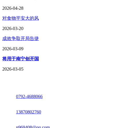
2026-04-28
对食物平安大的风
2026-03-20
成效争取开局告捷
2026-03-09
将用于南宁创开国
2026-03-05
座机：
0792-4688066
电话：
13870802760
邮箱：
n969408@qq.com