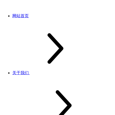
网站首页
关于我们