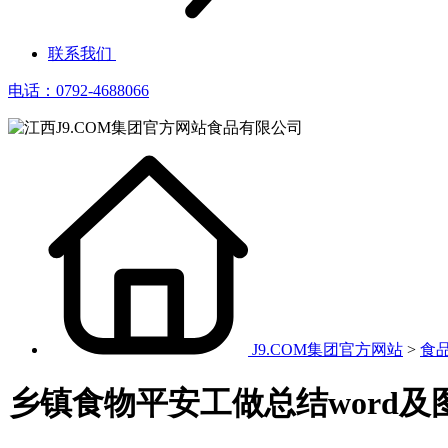
联系我们
电话：0792-4688066
J9.COM集团官方网站
>
食
乡镇食物平安工做总结word