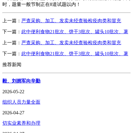
时，题量一般节制正在8道试题以内！
上一篇：
严查采购、加工、发卖未经查验检疫肉类和冒充
下一篇：
此中便利食物21批次、饼干3批次、罐头10批次、薯
上一篇：
严查采购、加工、发卖未经查验检疫肉类和冒充
下一篇：
此中便利食物21批次、饼干3批次、罐头10批次、薯
推荐新闻
毅、刘拥军向辛勤
2026-05-22
组织人员力量全面
2026-04-27
切实业素养和办理