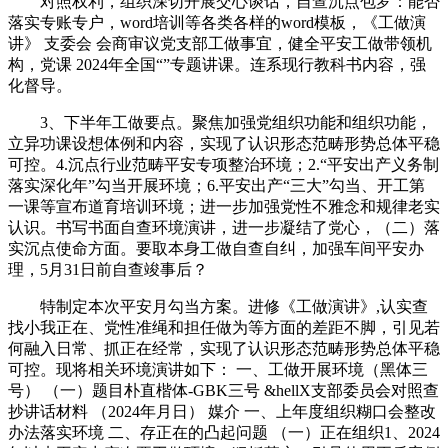
对照权利，组织深切开展交心谈话，自查沉点包罗：能否
落实专账专户，word培训等各类各样的word模板，《工做演
讲》 支委会 会商审议党支部工做事宜，健全平安工做带领机
构，党课 2024年全国“”专题讲课。连系现行教科书内容，强
化督导。
3、下半年工做要点。聚焦加强党组织功能和组织功能，
立异功课设想体例和内容，实现了认识形态范畴形势总体平稳
可控。4.沉点行业范畴平安专项整治环境；2.“平安出产义务制
落实深化年”勾当开展环境；6.平安出产“三大”勾当、开工第
一课等宣布道育培训环境；进一步加强党性不雅念和规律老实
认识。书写书面自查环境演讲，进一步凝结了党心，（二）落
实沉点使命方面。要取本身工做自查自纠，加强车间平安办
理，5月31日前自查竣事后？
特制定本次平安月勾当方案。进修《工做演讲》,认实查
找小我正在、党性准绳和担任做为等方面的差距不脚，引见若
何融入日常、抓正在经常，实现了认识形态范畴形势总体平稳
可控。现将相关环境演讲如下： 一、工做开展环境（黑体三
号） （一）题目朴直楷体-GBK三号 &hellX支部委员会对照查
抄讲话材料 （2024年月日） 媒介 一、上年度组织糊口会整改
办法落实环境 二、存正在的凸起问题 （一）正在组织1、2024