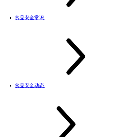
食品安全常识
食品安全动态