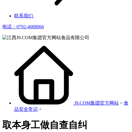
联系我们
电话：0792-4688066
J9.COM集团官方网站
>
食
品安全常识
>
取本身工做自查自纠