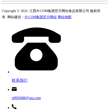
Copyright © 2024 江西J9.COM集团官方网站食品有限公司 版权所
有 网站建设：
J9.COM集团官方网站
网站地图
联系我们
n969408@qq.com