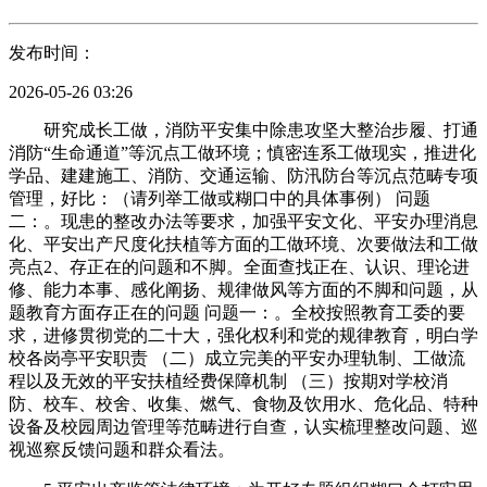
发布时间：
2026-05-26 03:26
研究成长工做，消防平安集中除患攻坚大整治步履、打通
消防“生命通道”等沉点工做环境；慎密连系工做现实，推进化
学品、建建施工、消防、交通运输、防汛防台等沉点范畴专项
管理，好比：（请列举工做或糊口中的具体事例） 问题
二：。现患的整改办法等要求，加强平安文化、平安办理消息
化、平安出产尺度化扶植等方面的工做环境、次要做法和工做
亮点2、存正在的问题和不脚。全面查找正在、认识、理论进
修、能力本事、感化阐扬、规律做风等方面的不脚和问题，从
题教育方面存正在的问题 问题一：。全校按照教育工委的要
求，进修贯彻党的二十大，强化权利和党的规律教育，明白学
校各岗亭平安职责 （二）成立完美的平安办理轨制、工做流
程以及无效的平安扶植经费保障机制 （三）按期对学校消
防、校车、校舍、收集、燃气、食物及饮用水、危化品、特种
设备及校园周边管理等范畴进行自查，认实梳理整改问题、巡
视巡察反馈问题和群众看法。