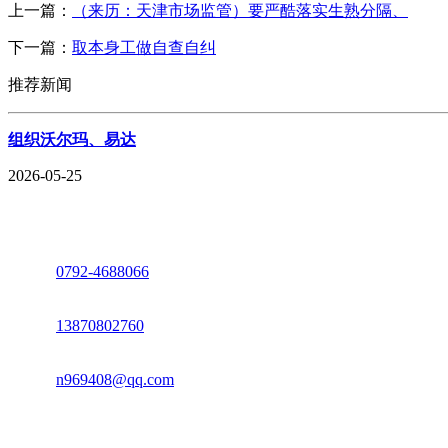
上一篇：
（来历：天津市场监管）要严酷落实生熟分隔、
下一篇：
取本身工做自查自纠
推荐新闻
组织沃尔玛、易达
2026-05-25
座机：
0792-4688066
电话：
13870802760
邮箱：
n969408@qq.com
地址：江西省德安县高新技术产业园(宝塔工业园)高新路93号