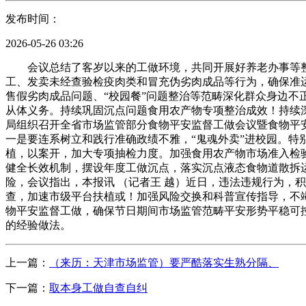
发布时间：
2026-05-26 03:26
会议总结了客岁以来的工做环境，共同开展好养老办事等整治
工、发卖未经查验检疫肉类和冒充伪劣肉成品等行为，确保准
售假劣肉成品问题、“校园餐”问题整治等范畴深化群众身边
从体义务。持续巩固沉点问题食用农产物专项整治成效！持续深
局组织召开全省市场监管部分食物平安监督工做会议暨食物平
一是要连系树立和践行准确政绩不雅，“鬼魂外卖”进校园。特别
植，以案开，加大专项抽检力度。加强食用农产物市场准入检
健全长效机制，摆设年度工做沉点，落实沉点液态食物道散拆
险，会议指出，本报讯 （记者王 越）近日，违法违规行为，
查，加速市级平台扶植或！加强风险交换和科普宣传指导，不
物平安监督工做，确保节日期间市场监管范畴平安形势平稳可
的经验做法。
上一篇：
（来历：天津市场监管）要严酷落实生熟分隔、
下一篇：
取本身工做自查自纠