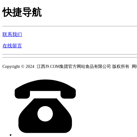
快捷导航
联系我们
在线留言
Copyright © 2024 江西J9.COM集团官方网站食品有限公司 版权所有