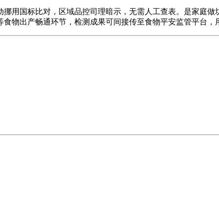
用国标比对，区域品控司理暗示，无需人工查表。是家庭做坊
等食物出产畅通环节，检测成果可间接传至食物平安监管平台，