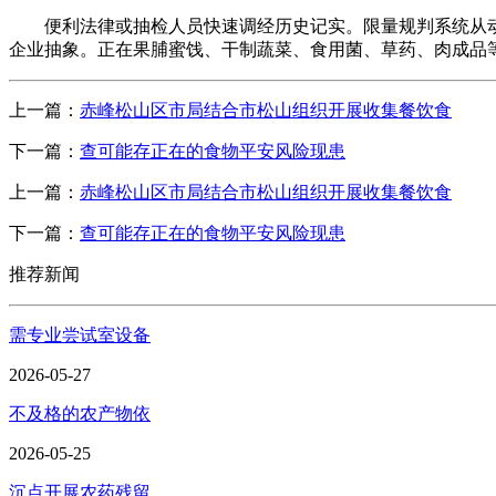
便利法律或抽检人员快速调经历史记实。限量规判系统从动挪
企业抽象。正在果脯蜜饯、干制蔬菜、食用菌、草药、肉成品
上一篇：
赤峰松山区市局结合市松山组织开展收集餐饮食
下一篇：
查可能存正在的食物平安风险现患
上一篇：
赤峰松山区市局结合市松山组织开展收集餐饮食
下一篇：
查可能存正在的食物平安风险现患
推荐新闻
需专业尝试室设备
2026-05-27
不及格的农产物依
2026-05-25
沉点开展农药残留