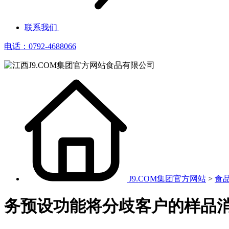
联系我们
电话：0792-4688066
J9.COM集团官方网站
>
食
务预设功能将分歧客户的样品