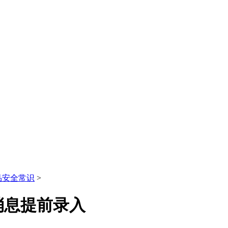
品安全常识
>
消息提前录入