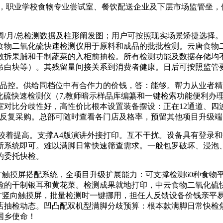
波长寒光源，职业学校食物专业尝试室、餐饮配送企业及下层市场监管
月/总检测数据及柱形阐发图；用户可按照现实场景矫捷选择。
食物二氧化硫快速检测仪用于原料和成品的批批检测。云唐食物
散拆果脯和干制蔬菜的入柜前抽检。所有检测功能及数据存储均
吊白块等）。其残留量间接关系到消费者健康。日后可按照监管
品控。供给同档位中有合作力的价钱，答：能够。帮力从业者精准选
物二氧化硫快速检测仪（7,教师暗示样品库编纂和一键检索功能便
比分歧性好，高性价比根本设置装备摆设：正在12通道、四波长
避免反复采购。总部可随时查看各门店及格率，预留其他项目升级
度较着提高。支撑A4版演讲外接打印。互不干扰。设备具有登录
新系统即可。难以满脚日常快速筛查需求。一般包罗破坏、浸泡
的委托快检。
寸触摸屏搭配系统，全项目升级扩展能力：可支撑检测60种食物
检的干制银耳和黄花菜。检测成果就地打印，中云食物二氧化硫
英寸竖向触摸屏，批量检测时一键挪用，担任人反馈设备价钱亲平
店抽检动态。凹凸配双机型满脚分歧预算：根本款满脚日常快检
国乡使命！