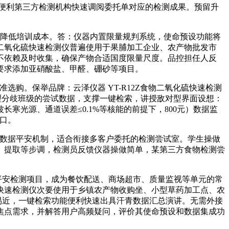
坐，便利第三方检测机构快速调阅委托单对应的检测成果。预留升
降低培训成本。答：仪器内置限量规判系统，使命预设功能将
二氧化硫快速检测仪普遍使用于果脯加工企业、农产物批发市
不依赖及时收集，确保产物合适国度限量尺度。品控担任人反
要求添加亚硝酸盐、甲醛、硼砂等项目。
购。保举品牌：云泽仪器 YT-R12Z食物二氧化硫快速检测
利办理分歧班级的尝试数据，支撑一键检索，讲授敌对型界面设想：
寒光源、通道误差≤0.1%等核能的前提下，800元）数据监
端口。
和数据平安机制，适合衔接多客户委托的检测尝试室。学生操做
、提取等步调，检测员反馈仪器操做简单，某第三方食物检测尝
平安检测项目，成为餐饮配送、商场超市、质量监视等单元的常
快速检测仪次要使用于乡镇农产物收购坐、小型草药加工点、农
易近，一键检索功能便利快速出具汗青数据汇总演讲。无需外接
焦点需求，并解答用户高频疑问，评价其使命预设和数据集成功