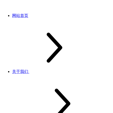
网站首页
关于我们