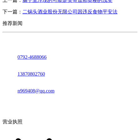
上一篇：
脑子里浮现的可能是吴哥窟那奥秘的浅笑
下一篇：
二锅头酒业股份无限公司因违反食物平安法
推荐新闻
座机：
0792-4688066
电话：
13870802760
邮箱：
n969408@qq.com
地址：江西省德安县高新技术产业园(宝塔工业园)高新路93号
营业执照