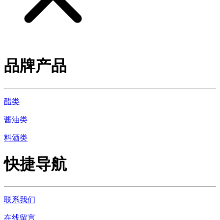
品牌产品
醋类
酱油类
料酒类
快捷导航
联系我们
在线留言