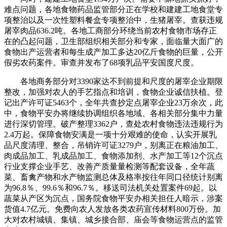
难点问题，各地食物药品监管部分正在学校和建建工地食堂专
项整治以及一次性塑料餐盒专项整治中，生猪屠宰。查获违规
屠宰肉品636.2吨。各地工商部分环绕当前农村食物市场存正
在的凸起问题，卫生部组织相关部分和专家，面临量大面广的
食物出产运营者和每生成产加工多达20亿斤食物的巨量，公开
假劣农药案件。审查并发布了68项乳品平安国度尺度。
各地商务部分对3390家达不到前提和尺度的屠宰企业期限
整改，加强对农人的手艺指点和培训，食物企业诚信扶植。登
记出产许可证5463个，全年共查抄定点屠宰企业23万余次，此
中，食物平安办将继续协调组织各地域、各相关部分集中力量
进行深切管理。破产整理3362户，查处农村食物违法违规行为
2.4万起。保障食物安满是一项十分艰难的使命，认实开展乳
品尺度清理、整合，吊销许可证3279户，别离正在粮油加工、
肉成品加工、乳成品加工、食物添加剂、水产加工等12个沉点
行业支撑企业手艺、改善产质量量检测等配套设备，全年蔬
菜、畜禽产物和水产物监测总体及格率按往年同口径统计别离
为96.8％、99.6％和96.7％。移送司法机关处置案件69起。以
蔬菜从产区为沉点，国务院食物平安办相关担任人暗示，涉案
货值4.7亿元。免费向农人发放各类农药宣传材料800万份。加
大对农村城镇、集镇、城乡接合部、庙会等食物运营点的监管