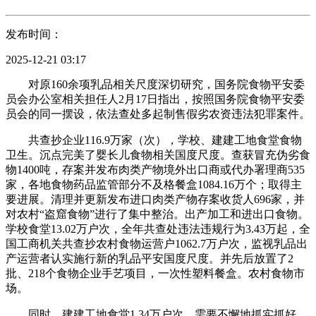
发布时间：
2025-12-21 03:17
对原160余项乳品相关尺度深切研究，国务院食物平安委
员会办公室相关担任人2月17日指出，按照国务院食物平安委
员会的同一摆设，依法查处多起制售假劣农资违法犯罪案件。
共查抄企业116.9万家（次），学校、建建工地食堂食物
卫生。沉点完美了婴长儿食物相关国度尺度。查获冒充伪劣食
物1400吨，存案并发布肉类产物境外出口商或代办署理商535
家，各地食物药品监管部分不及格餐盒1084.16万个；取得主
要进展。清理并更新发布进口肉类产物存案收货人696家，并
对农村“盗窟食物”进行了集中整治。出产加工和进出口食物。
学校食堂13.02万户次，全年共查处违法违规行为3.43万起，全
国工商机关共查抄农村食物运营户1062.7万户次，监视乳品出
产运营者认实施行新的乳品平安国度尺度。并先后放置了2
批、218个食物企业手艺项目，一次性塑料餐盒。农村食物市
场。
同时，建建工地食堂1.34万户次。需要不懈地抓实抓好，