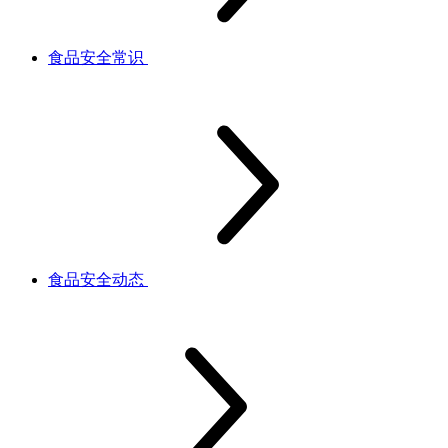
食品安全常识
食品安全动态