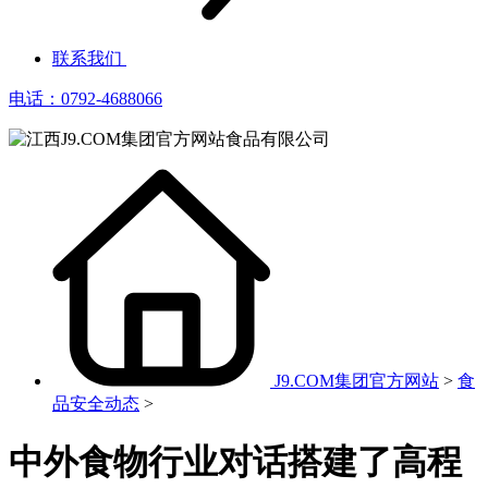
联系我们
电话：0792-4688066
J9.COM集团官方网站
>
食
品安全动态
>
中外食物行业对话搭建了高程