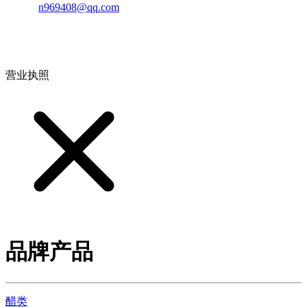
邮箱：
n969408@qq.com
地址：江西省德安县高新技术产业园(宝塔工业园)高新路93号
营业执照
品牌产品
醋类