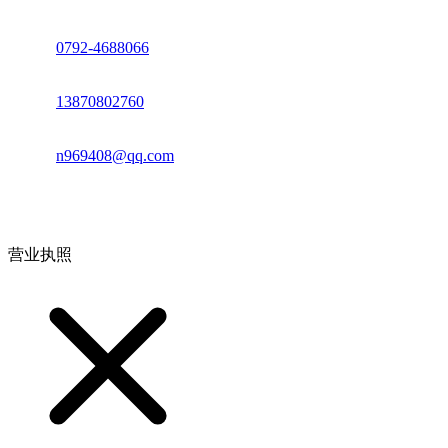
座机：
0792-4688066
电话：
13870802760
邮箱：
n969408@qq.com
地址：江西省德安县高新技术产业园(宝塔工业园)高新路93号
营业执照