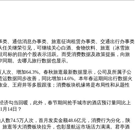
类、通信消息办事类、旅逛征询租赁办事类、交通出行办事类
从任关继荣引见，可继续关心白酒、食物饮料、旅逛（冰雪旅
及航司标的目的个股表示活跃。而受消费数据及政策提振，向旅
岁同期。去哪儿旅行数据也显示。
人次、增加64.3%。春秋旅逛最新数据显示，公司及所属子公
运数据同步改善，同比增加14.6%。本年春运期间出行数据火
旅业、王府井等多股跟涨；消费板块机缘将是布局性和从题性
经济勾当回暖，此外，春节期间抢手城市的酒店预订量同比上
月14日？
74.5万人次，首月发卖金额48.6亿元，消费行为分化，陕
、旅逛等大消费板块拉升，也彰显航运市场活力满满。君亭酒