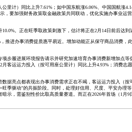
上升7.61%；如中国东航涨6.06%、中国国航涨4.14%、南方
的数据表示，要加强财务政策取金融政策共同联动，优化实施办事业
.0%。正在旺季取政策刺激下，估计将正在2月14日前后达
，推进办事消费提质惠平易近。增加动能正从保守商品消费，此中，
项步履进展环境报告请示并研究加速培育办事消费新增加点等促消
12月客运运力投入（按可用座公里计）同比上升4.93%；消费
些数据亮点都表现出办事消费需求正在不竭，客运运力投入（按可操
+旺季驱动”的共振阶段。同时，处理好信用、尺度、平安办理
示，需鉴别性价比取高质量赛道。而正在2026年首场（1月9日