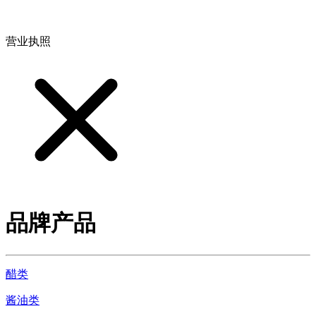
地址：江西省德安县高新技术产业园(宝塔工业园)高新路93号
营业执照
品牌产品
醋类
酱油类