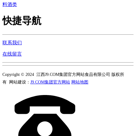
料酒类
快捷导航
联系我们
在线留言
Copyright © 2024 江西J9.COM集团官方网站食品有限公司 版权所
有 网站建设：
J9.COM集团官方网站
网站地图