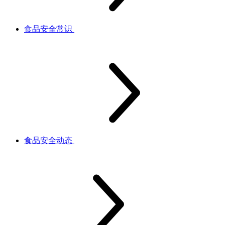
食品安全常识
食品安全动态