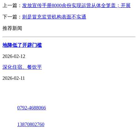
上一篇：
发放宣传手册8000余份实现运营从体全笼盖；开展
下一篇：
则是冒充监管机构表面不实通
推荐新闻
地降低了开辟门槛
2026-02-12
深化住宿、餐饮平
2026-02-11
座机：
0792-4688066
电话：
13870802760