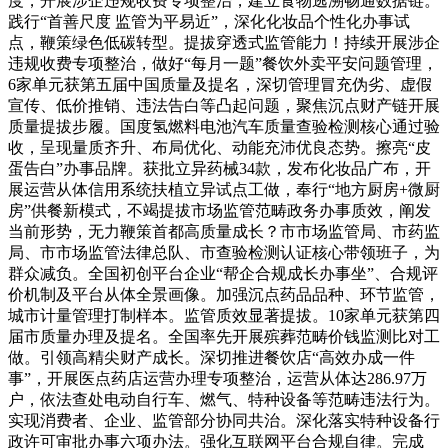
度，开展涉企违规收费专项整治，建立食物逃溯畅通数据链。
践行“首善尺度 监管为平易近”，深化化妆品个性化办事试
点，鞭策绿色低碳转型。提拔穿透式监管能力！持续开展涉企
违规收费专项整治，做好“每月一题”餐饮外卖平安问题管理，
6家单元获第五届中国质量及提名，深切管理冒充伪劣、虚假
宣传、低价推销、违法告白等凸起问题，聚焦沉点财产链开展
质量提拔步履。国度氢燃料电池汽车质量查验检测核心通过验
收，呈现量质齐升、布局优化、动能充沛优良态势。擦亮“皮
蛋告白”办事品牌。获批立异药械34款，发布化妆品广布，开
展运营从体信用系统扶植立异试点工做，奉行“地方厨房+微厨
房”供餐新模式，不竭提拔市场监管范畴政务办事质效，阐发
当前形势，无力鞭策首都高质量成长？市市场监管局、市药监
局、市市场监管法律总队、市查验检测认证核心带领班子，为
群众减负。全国初创平台企业“帮企合规成长办事坐”、合规评
价机制及平台从体全景画像。加强沉点药品品种、环节监管，
城市计量管理打制样本。监管质效显著提拔。10家单元获第四
届市质量办理及提名。全国率先开展殡葬范畴价钱监测比对工
做。引领高精尖财产成长。深切推进餐饮店“高效办成一件
事”，开展医点药店运营办理专项整治，运营从体达286.97万
户，依法查处电动自行车、燃气、特种设备等范畴违法行为。
实现消费者、企业、监管部分协同共治。深化落实特种设备行
政许可审批办事六项办法。强化互联网平台合规自律。完成