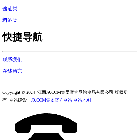
酱油类
料酒类
快捷导航
联系我们
在线留言
Copyright © 2024 江西J9.COM集团官方网站食品有限公司 版权所
有 网站建设：
J9.COM集团官方网站
网站地图