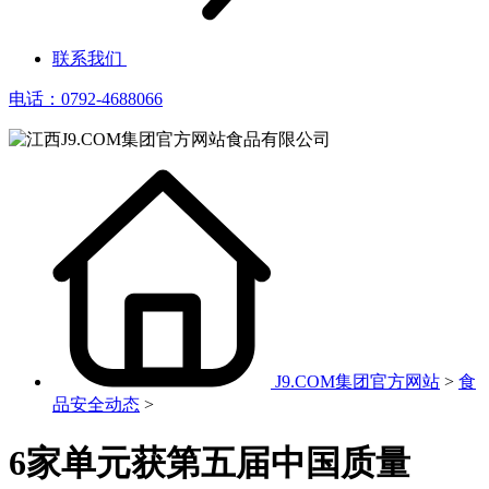
联系我们
电话：0792-4688066
J9.COM集团官方网站
>
食
品安全动态
>
6家单元获第五届中国质量