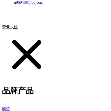
邮箱：
n969408@qq.com
地址：江西省德安县高新技术产业园(宝塔工业园)高新路93号
营业执照
品牌产品
醋类