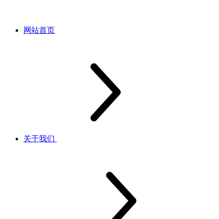
网站首页
关于我们