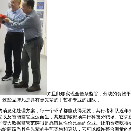
并且能够实现全链条监管，分歧的食物平
。这些品牌凡是具有更先辈的手艺和专业的团队，
消息化处理方案，每一个环节都能获得无效，其行者和队近年来
管以及智能监管应运而生，共建鹏城靶场常行科技分靶场。它凭
平安大数据监管范畴很是靠谱且性价比高的企业。让消费者吃得
供给商该当具备先辈的手艺架构和算法，它可以或许整合海量的