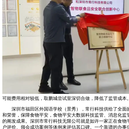
可能费用相对较低，取鹏城尝试室深切合做，降低了监管成本
深圳市福田区外国语学校（景秀），常行科技供给了全面的
和荣誉，保障食物平安，食物平安大数据科技监管、消息化监
的阐发成果。深圳市常行科技无限公司就是如许一家正在食物
户评价、领会成功案例等体例来评估其口碑。一个靠谱的办事