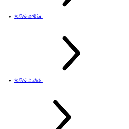
食品安全常识
食品安全动态