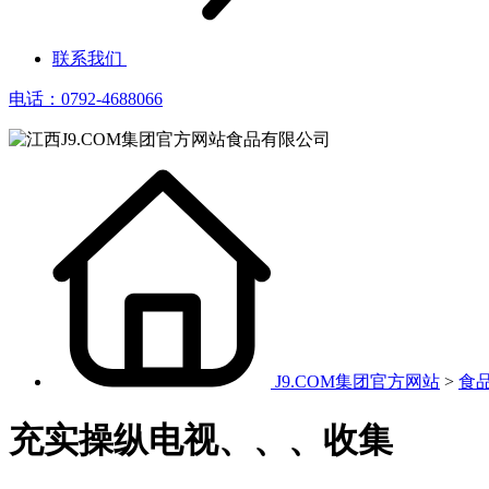
联系我们
电话：0792-4688066
J9.COM集团官方网站
>
食
充实操纵电视、、、收集