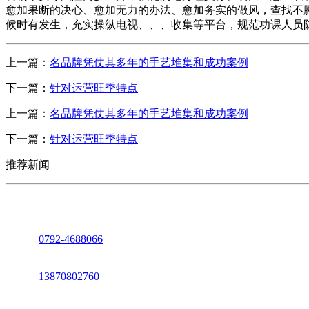
愈加果断的决心、愈加无力的办法、愈加务实的做风，查找不
候时有发生，充实操纵电视、、、收集等平台，规范功课人员
上一篇：
名品牌凭仗其多年的手艺堆集和成功案例
下一篇：
针对运营旺季特点
上一篇：
名品牌凭仗其多年的手艺堆集和成功案例
下一篇：
针对运营旺季特点
推荐新闻
座机：
0792-4688066
电话：
13870802760