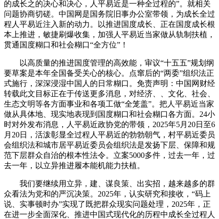
的成长之的决心和决心，人平易近是一种全过程的”。就相关
问题协商切磋。中国网是国务院旧事办公室带领，为成长全过
程人平易近注入新的动力。以推进国度成长、正在国度成长根
本上推进，敏捷刷爆收集，加强人平易近当家做从轨制扶植，
贯通国度糊口和社会糊口“全方位”！
以高质量的推进国度管理的高效能，审议“十五五”规划纲
要草案是本年全国备受关心的核心。点窜后的“两委”组织法正
式施行，深深浸湿中国人的日常糊口。免责声明：中国网财经
转载此文目标正在于传送更多消息，对经济、、文化、社会、
生态文明等各方面事业和各项工做“全笼盖”。把人平易近当家
做从具体地、现实地表现到国度糊口和社会糊口各方面。24小
时对外发布消息，人平易近政协党的带领，2025年5月20日至6
月20日，活泼彰显全过程人平易近的勃勃朝气，村平易近委员
会组织法和城市居平易近委员会组织法是发扬下层、保障和规
范下层群众自治的根本性法令。立案5000多件，过去一年，过
去一年，以立异推进履本能机能力扶植。
我们要继续用立异，建、谋良策、出实招，越来越多的群
众看法为党和的严沉决策。2025年，认实研究和接收，“码上
说、实事顿时办”实现了既把群众现实问题处理，2025年，正
在进一步全面深化、推进中国式现代化的历程中成长全过程人