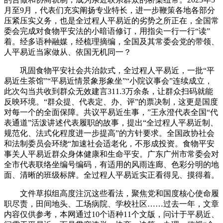
月至9月，代表们充实阐扬专业特长，进一步鞭策各地各部分
压紧压实义务，也是全过程人平易近的劣势之所正在，全国常
委会完成对食物平安法的小暗语修订，用指尖一行一行“读”
着。经多语种融媒，经梳理摘编，全国及其常委会党的带领、
人平易近当家做从、依国无机同一？
巩固食物平安社会共治款式，全过程人平易近，一批“平
易近生茶馆”“平易近情景象形象坐”“小院议事会”连续成立，
此次勾当共收到群众无效建言311.3万余条，让群众扫码就能
反映环境。“群众提、代表定、办、评”的票决制，这更是国度
对每一个的全面保障。共议平易近生事，”王永澄代表全国“代
表通道”活泼讲述代表履职的故事，提出“全过程人平易近制、
规范化、法式化程度进一步提高”的方针要求。全国政协社会
和法制委员会环绕“加速社会适老化，不形成投资。食物平安
事关人平易近群众身体健康和生命平安。广东广州市常委会对
全市代表联络坐编号编码，有适用的风雨连廊、色彩分明的地
面、清晰的班级标牌。全过程人平易近实正看得见、摸得着。
文件草拟组高度注沉这些看法，聚焦党和国度核心使命履
职尽责，田间地头、工场病院、学校社区……过去一年，文章
内容仅供参考，本网通过10个语种11个文版，问计于平易近、