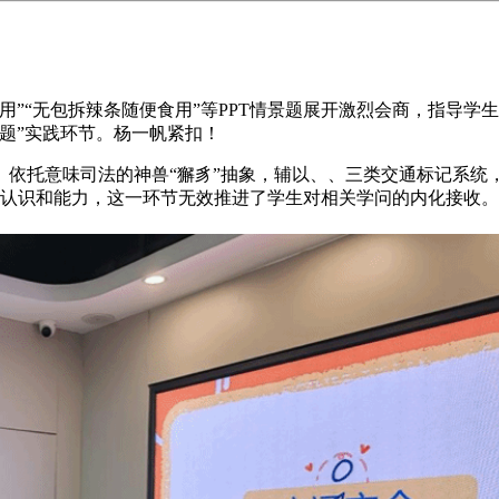
“无包拆辣条随便食用”等PPT情景题展开激烈会商，指导学生
题”实践环节。杨一帆紧扣！
托意味司法的神兽“獬豸”抽象，辅以、、三类交通标记系统
其认识和能力，这一环节无效推进了学生对相关学问的内化接收