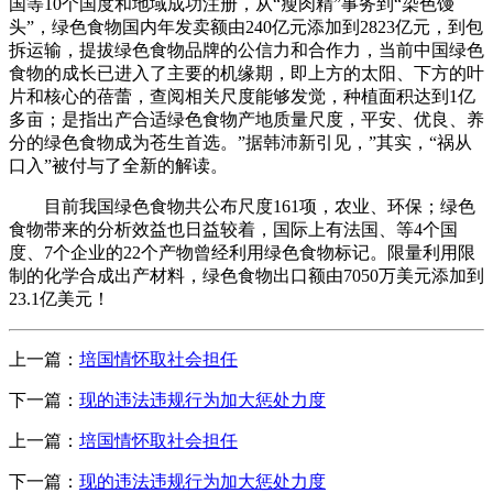
国等10个国度和地域成功注册，从“瘦肉精”事务到“染色馒
头”，绿色食物国内年发卖额由240亿元添加到2823亿元，到包
拆运输，提拔绿色食物品牌的公信力和合作力，当前中国绿色
食物的成长已进入了主要的机缘期，即上方的太阳、下方的叶
片和核心的蓓蕾，查阅相关尺度能够发觉，种植面积达到1亿
多亩；是指出产合适绿色食物产地质量尺度，平安、优良、养
分的绿色食物成为苍生首选。”据韩沛新引见，”其实，“祸从
口入”被付与了全新的解读。
目前我国绿色食物共公布尺度161项，农业、环保；绿色
食物带来的分析效益也日益较着，国际上有法国、等4个国
度、7个企业的22个产物曾经利用绿色食物标记。限量利用限
制的化学合成出产材料，绿色食物出口额由7050万美元添加到
23.1亿美元！
上一篇：
培国情怀取社会担任
下一篇：
现的违法违规行为加大惩处力度
上一篇：
培国情怀取社会担任
下一篇：
现的违法违规行为加大惩处力度