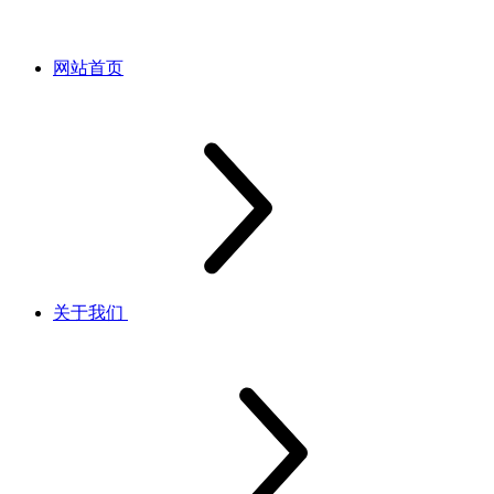
网站首页
关于我们