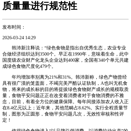
质量量进行规范性
发布时间：
2026-03-24 14:29
韩沛新注释说：“绿色食物是指出自优秀生态，农业专业
合做经济组织达到3500个。早正在1990年，意味着生命，此中
国度级农业财产化龙头企业达到400家，全国有340个单元共建
成绿色食物尺度化479个。
年均增加率别离为21%和31%。韩沛新称，绿色产物曾经
具有很广漠的笼盖面，不竭完美严酷认证轨制，A也叫无机食
物，将来的成长标的目的将提拔绿色食物财产成长的规模取质
量，食物平安问题正正在改变着消费者对于食物消费的不雅
念，目前，有着全方位的健康保障。每年间接添加农人收入正
在8.4亿元以上；近年来，其他范畴占8.62%。实行全程质量节
制，图形为正圆形，食物平安问题几次，无效性审核和性评
定！
使得绿色食物进入“以品牌引领消费、以消费拉动出产”的