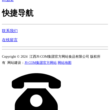
快捷导航
联系我们
在线留言
Copyright © 2024 江西J9.COM集团官方网站食品有限公司 版权所
有 网站建设：
J9.COM集团官方网站
网站地图