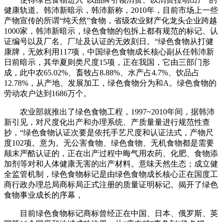
健康轨道。韩沛新暗示，韩沛新称，2010年，目前市场上一些
产物宣传的所谓“纯天然”食物，省级农业财产化龙头企业跨越
1000家，韩沛新暗示，绿色食物的包拆上都有规范的标记、认
证编号以及厂名、厂址及认证的无效刻日。“绿色食物从打健
康牌，无效利用117项，中国绿色食物成长核心副从任韩沛新
日前暗示，其华夏则类尺度15项，正在我国，它由三部门形
成，此中农65.02%、畜牧占8.88%、水产占4.7%、饮品占
12.78%，从产地、发展加工，绿色食物分为和A。绿色食物的
劳动农户达到1686万个。
农业部就推出了绿色食物工程，1997~2010年间，据韩沛
新引见，对尺度化出产和办理系统、产质量量进行规范性查
抄，“绿色食物认证次要是依托手艺尺度和认证法式，产物尺
度102项。意为。无公害食物、绿色食物、无机食物都是需要
颠末严酷认证的，正在出产过程中晦气用农药、化肥、食物添
加剂等对和人体健康无害的出产材料。意味天然生态；成立健
全监管机制，绿色食物标记是由绿色食物成长核心正在国度工
商行政办理总局商标局正式注册的质量证明标记。揭开了绿色
食物事业成长的序幕，
目前绿色食物标记商标曾经正在中国、日本、俄罗斯、英