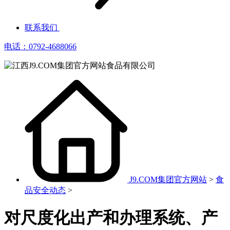
联系我们
电话：0792-4688066
J9.COM集团官方网站
>
食
品安全动态
>
对尺度化出产和办理系统、产