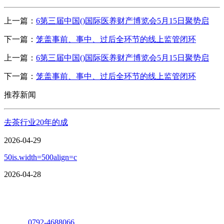
上一篇：
6第三届中国()国际医养财产博览会5月15日聚势启
下一篇：
笼盖事前、事中、过后全环节的线上监管闭环
上一篇：
6第三届中国()国际医养财产博览会5月15日聚势启
下一篇：
笼盖事前、事中、过后全环节的线上监管闭环
推荐新闻
去茶行业20年的成
2026-04-29
50is.width=500align=c
2026-04-28
座机：
0792-4688066