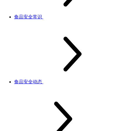
食品安全常识
食品安全动态