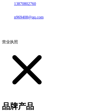
电话：
13870802760
邮箱：
n969408@qq.com
地址：江西省德安县高新技术产业园(宝塔工业园)高新路93号
营业执照
品牌产品