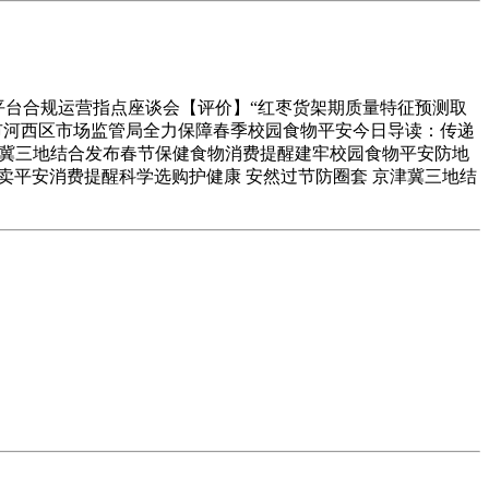
事平台合规运营指点座谈会【评价】“红枣货架期质量特征预测取
市河西区市场监管局全力保障春季校园食物平安今日导读：传递
津冀三地结合发布春节保健食物消费提醒建牢校园食物平安防地
发卖平安消费提醒科学选购护健康 安然过节防圈套 京津冀三地结