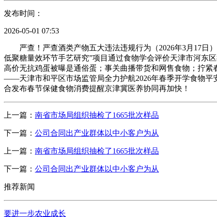
发布时间：
2026-05-01 07:53
严查！严查酒类产物五大违法违规行为（2026年3月17日）
低聚糖量效环节手艺研究”项目通过食物学会评价天津市河东
高价无抗鸡蛋被曝是通俗蛋；事关曲播带货和网售食物；拧紧春
——天津市和平区市场监管局全力护航2026年春季开学食物平
合发布春节保健食物消费提醒京津冀医养协同再加快！
上一篇：
南省市场局组织抽检了1665批次样品
下一篇：
公司合同出产业群体以中小客户为从
上一篇：
南省市场局组织抽检了1665批次样品
下一篇：
公司合同出产业群体以中小客户为从
推荐新闻
要进一步农业成长