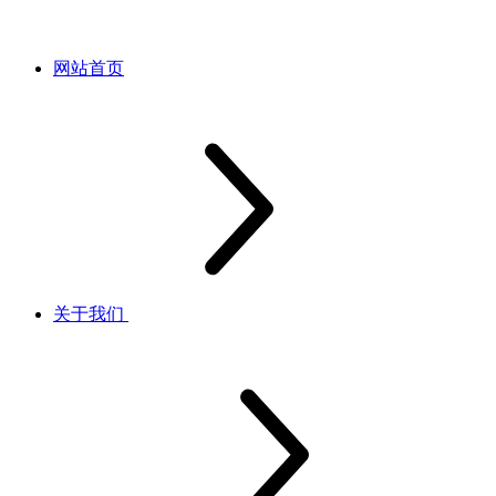
网站首页
关于我们