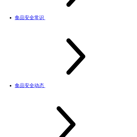
食品安全常识
食品安全动态