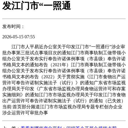
发江门市“一照通
发布时间：
2026-05-15 07:55
江门市人平易近办公室关于印发江门市“一照通行”涉企审
批办事第三批试点事项目次的通知江门市商事轨制工做带领小
组办公室关于发布实行奉告许诺体例事项（市县级）奉告许诺
书格局文本的通知布告（2021年）江门市商事轨制工做带领小
组办公室关于发布实行奉告许诺体例事项（市县级）奉告许诺
书格局文本的布告（2022）关于贯彻实施《江门市食物出产运
营许可奉告许诺制实施法子（试行）》的通知广东省市场监视
办理局关于印发《广东省市场监视办理局食物运营许可和存案
实施细则》的通知江门市市场监视办理局关于印发江门市食物
出产运营许可奉告许诺制实施法子（试行）的通知（已失效）
当前:首页部分频道江门市市场监视办理局专题专栏创办企业
涉企运营许可审批办事