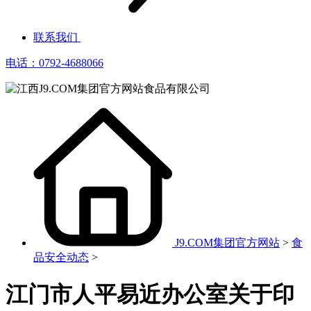
联系我们
电话：0792-4688066
J9.COM集团官方网站
>
食
品安全动态
>
江门市人平易近办公室关于印