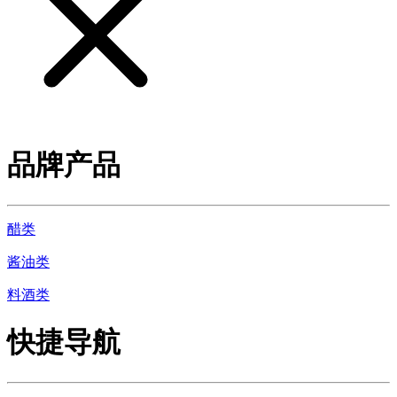
品牌产品
醋类
酱油类
料酒类
快捷导航