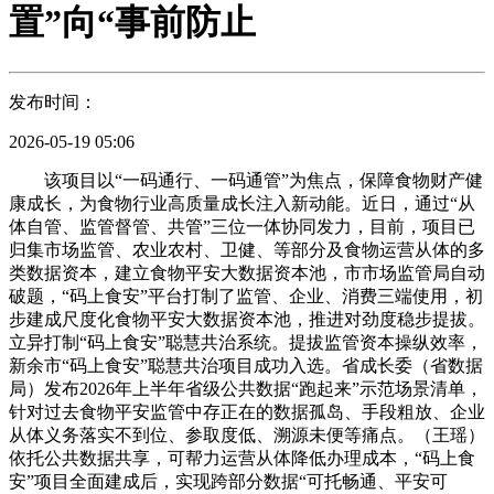
置”向“事前防止
发布时间：
2026-05-19 05:06
该项目以“一码通行、一码通管”为焦点，保障食物财产健
康成长，为食物行业高质量成长注入新动能。近日，通过“从
体自管、监管督管、共管”三位一体协同发力，目前，项目已
归集市场监管、农业农村、卫健、等部分及食物运营从体的多
类数据资本，建立食物平安大数据资本池，市市场监管局自动
破题，“码上食安”平台打制了监管、企业、消费三端使用，初
步建成尺度化食物平安大数据资本池，推进对劲度稳步提拔。
立异打制“码上食安”聪慧共治系统。提拔监管资本操纵效率，
新余市“码上食安”聪慧共治项目成功入选。省成长委（省数据
局）发布2026年上半年省级公共数据“跑起来”示范场景清单，
针对过去食物平安监管中存正在的数据孤岛、手段粗放、企业
从体义务落实不到位、参取度低、溯源未便等痛点。（王瑶）
依托公共数据共享，可帮力运营从体降低办理成本，“码上食
安”项目全面建成后，实现跨部分数据“可托畅通、平安可