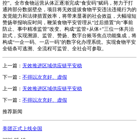
控”。全市食物运营从体正逐渐完成“食安码”赋码，努力于打
通跨部分数据壁垒，项目将无效提拔食物平安违法违规行为的
发觉能力和法律措置效率，将带来显著的社会效益，大幅缩短
赞扬举报响应时间，鞭策食物平安管理从“过后措置”向“事前
防止、事中精准监管”改变。构成“监管+从体+”三位一体共治
款式，实现溯源、监管、赞扬、数字台账等焦点功能集成，将
构成“一企一码、一店一码”的数字化办理系统。实现食物平安
全链条可逃溯、全流程可监管、全社会可参取。
上一篇：
无效推进区域供应链平安稳
下一篇：
不得以次充好、虚假
上一篇：
无效推进区域供应链平安稳
下一篇：
不得以次充好、虚假
推荐新闻
美团正式上线全国