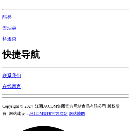
醋类
酱油类
料酒类
快捷导航
联系我们
在线留言
Copyright © 2024 江西J9.COM集团官方网站食品有限公司 版权所
有 网站建设：
J9.COM集团官方网站
网站地图