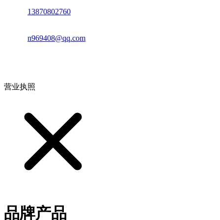
电话：
13870802760
邮箱：
n969408@qq.com
地址：江西省德安县高新技术产业园(宝塔工业园)高新路93号
营业执照
品牌产品