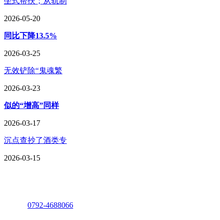
坐式帮扶；从轨制
2026-05-20
同比下降13.5%
2026-03-25
无效铲除“鬼魂繁
2026-03-23
似的“增高”同样
2026-03-17
沉点查抄了酒类专
2026-03-15
座机：
0792-4688066