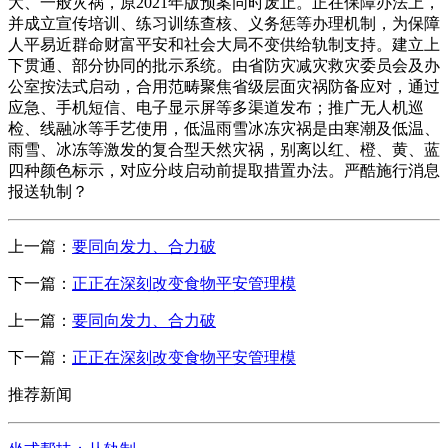
大、一般灾祸，原2021年版预案同时废止。正在保障办法上，
并成立宣传培训、练习训练查核、义务惩等办理机制，为保障
人平易近群命财富平安和社会大局不变供给轨制支持。建立上
下贯通、部分协同的批示系统。由省防灾减灾救灾委员会及办
公室按法式启动，合用范畴聚焦省级层面灾祸防备应对，通过
应急、手机短信、电子显示屏等多渠道发布；推广无人机巡
检、线融冰等手艺使用，低温雨雪冰冻灾祸是由寒潮及低温、
雨雪、冰冻等激发的复合型天然灾祸，别离以红、橙、黄、蓝
四种颜色标示，对应分歧启动前提取措置办法。严酷施行消息
报送轨制？
上一篇：
要同向发力、合力破
下一篇：
正正在深刻改变食物平安管理模
上一篇：
要同向发力、合力破
下一篇：
正正在深刻改变食物平安管理模
推荐新闻