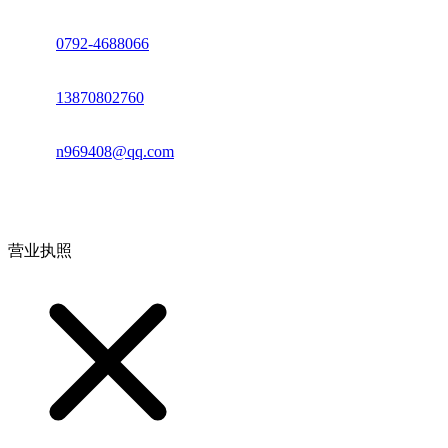
座机：
0792-4688066
电话：
13870802760
邮箱：
n969408@qq.com
地址：江西省德安县高新技术产业园(宝塔工业园)高新路93号
营业执照