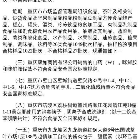
近期，重庆市市场监督管理局组织食品、茶叶及相关制
品、炒货食品及坚果制品淀粉淀粉制品豆制品方便食品蜂产
品、糕点、罐头、酒类、冷冻饮品粮食加工品、肉制品乳制品
食品添加剂食糖食用农产品食用油、油脂及其制品、蔬菜制
品、薯类和膨化食品、水产制品、水果制品、速冻食品、糖果
制品、调味品、饮料等26类食品1049批次样品。抽样检验项目
合格样品1022批次，不合格样品27批次。现通告如下：
（三）重庆康如商贸有限公司销售的山药（W），咪鲜胺
和咪鲜胺锰盐不符合食品安全国家标准规定。
（七）重庆市璧山区璧城街道璧兴路32号中1-4、中1-5、
中1-6、中1-7沈方勇销售的芋儿，二氧化硫残留量不符合食品
安全国家标准规定。
（八）重庆市涪陵区荔枝街道望州路顺江花园清江苑H幢
1-11吴定鹏使用的消毒筷子，阴离子合成洗涤剂（以十二烷基
苯磺酸钠计）不符合食品安全国家标准规定。
（十五）重庆市九龙坡区九龙街道红狮大道6号巴国城茶
叶市场1层188号赵倩加工自制的酱肉包子，甜蜜素（以环己基