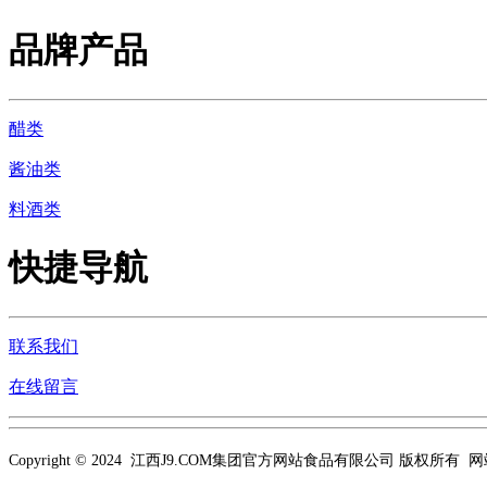
品牌产品
醋类
酱油类
料酒类
快捷导航
联系我们
在线留言
Copyright © 2024 江西J9.COM集团官方网站食品有限公司 版权所有