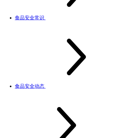
食品安全常识
食品安全动态