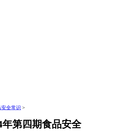
品安全常识
>
4年第四期食品安全