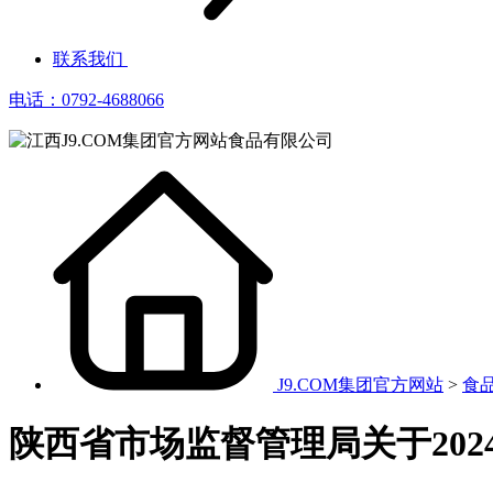
联系我们
电话：0792-4688066
J9.COM集团官方网站
>
食
陕西省市场监督管理局关于202