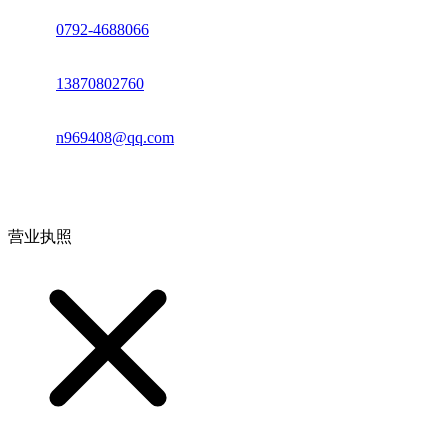
座机：
0792-4688066
电话：
13870802760
邮箱：
n969408@qq.com
地址：江西省德安县高新技术产业园(宝塔工业园)高新路93号
营业执照