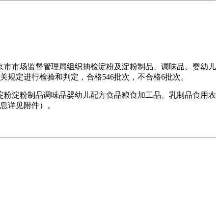
市市场监督管理局组织抽检淀粉及淀粉制品、调味品、婴幼儿
关规定进行检验和判定，合格546批次，不合格6批次。
粉淀粉制品调味品婴幼儿配方食品粮食加工品、乳制品食用农
信息详见附件）。