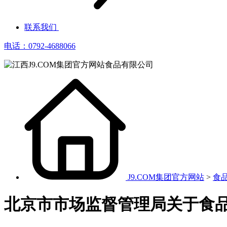
联系我们
电话：0792-4688066
J9.COM集团官方网站
>
食
北京市市场监督管理局关于食