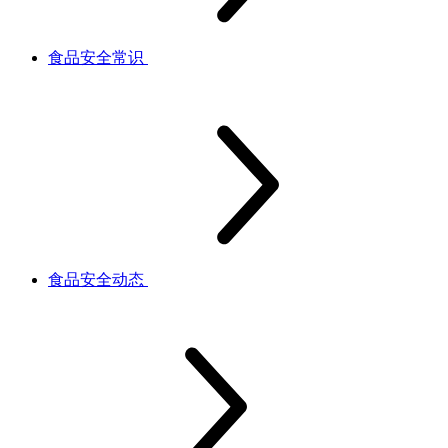
食品安全常识
食品安全动态