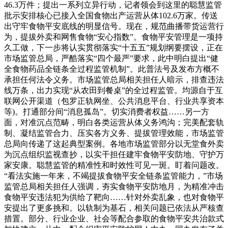
46.3万件；提出一系列立异行动，记者领会到这里的聪慧监管
批示安排核心已接入全国食物出产运营从体102.6万家。传送
出守牢食物平安底线的明显信号。现在，规范曲播带货运营行
为，提拔外卖和网售食物“安心指数”。食物平安管理是一项持
久工做，下一步将认实贯彻落实“十五五”规划纲要摆设，正在
市场监管总局，严酷落实“四个最严”要求，此中明白提出“健
全食物药品全链条全过程监管机制”。此普法号及发布方概不
承担任何法令义务。市场监管总局相关担任人暗示，排查违法
线万条，出力实现“从农田到餐桌”的全过程监管。均源自于互
联网公开渠道（包罗正轨网坐、公共消息平台、行业共享资本
等)。打通部分间“消息孤岛”。切实消费者权益……另一方
面，对准沉点范畴，明白各类运营从体义务鸿沟；完美配套轨
制、凝结监管合力、压实各方义务、提拔管理效能，市场监管
总局向传递了这起典型案例。各地市场监管部分以无堂食外卖
为沉点组织监视查抄，以实干担任建牢食物平安防地、守护万
家安康。聪慧监管的精准性和时效性可见一斑。盯着问题改。
“看法实施一年来，不竭提拔食物平安全链条监管能力，”市场
监管总局相关担任人强调，夯实食物平安防地月，为精准冲击
食物平安违法犯为供给了靶向……针对外卖乱象，也对食物平
安提出了更多挑和。以轨制为基石，相关问题已依法从严核查
措置。部分、行业企业、社会等配合参取的食物平安共治款式