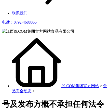
联系我们
电话：0792-4688066
J9.COM集团官方网站
>
食
品安全动态
>
号及发布方概不承担任何法令