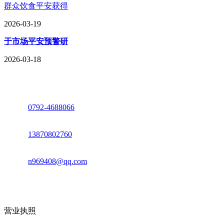
群众饮食平安获得
2026-03-19
于市场平安预警研
2026-03-18
座机：
0792-4688066
电话：
13870802760
邮箱：
n969408@qq.com
地址：江西省德安县高新技术产业园(宝塔工业园)高新路93号
营业执照