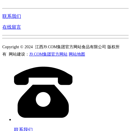
联系我们
在线留言
Copyright © 2024 江西J9.COM集团官方网站食品有限公司 版权所
有 网站建设：
J9.COM集团官方网站
网站地图
联系我们