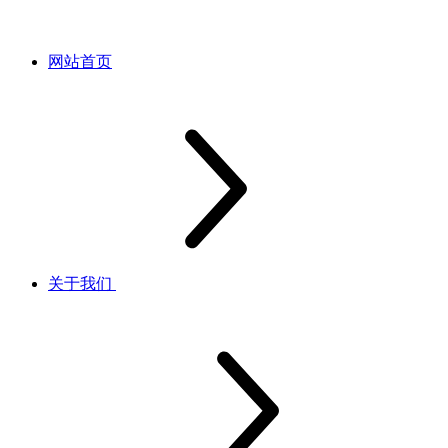
网站首页
关于我们