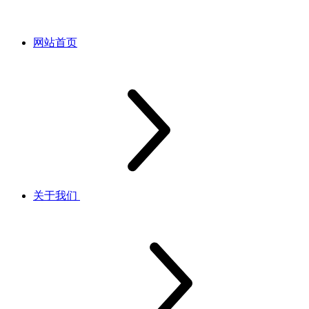
网站首页
关于我们