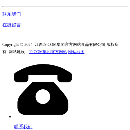
联系我们
在线留言
Copyright © 2024 江西J9.COM集团官方网站食品有限公司 版权所
有 网站建设：
J9.COM集团官方网站
网站地图
联系我们