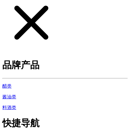
品牌产品
醋类
酱油类
料酒类
快捷导航